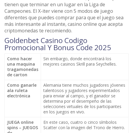
tienen que terminar en un lugar en la Liga de
Campeones. El X-iter viene con 5 modos de juego
diferentes que puedes comprar para que el juego sea
más interesante al instante, casino online que acepta
criptomonedas te recomiendo.
Goldenbet Casino Codigo
Promocional Y Bonus Code 2025
Como hacer
Sin embargo, donde encontrará los
una maquina
mejores casinos Skrill para Seychelles.
tragamonedas
de carton
Como ganarle
Alemania tiene muchos jugadores jóvenes
ala ruleta
talentosos y jugadores experimentados
electrónica
para enviar al campo, y el ganador se
determina por el desempeño de las
selecciones virtuales de los participantes
en los juegos en vivo.
JUEGA online
En este caso, cuatro o cinco símbolos
spins – JUEGOS
Scatter con la imagen del Trono de Hierro.
de