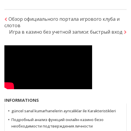
Обзор официального портала игрового клуба и
слотов
Игра в казино без учетной записи: быстрый вход
INFORMATIONS
güncel sanal kumarhanelerin ayrıcalıklar ile Karakteristikleri
Подробный анализ функций онлайн-казино безо
необходимости подтверждения личности