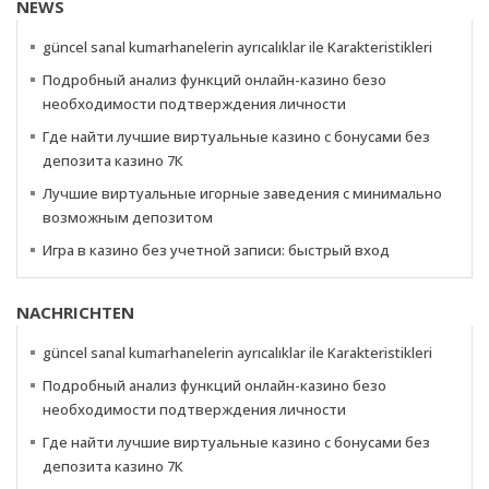
NEWS
güncel sanal kumarhanelerin ayrıcalıklar ile Karakteristikleri
Подробный анализ функций онлайн-казино безо
необходимости подтверждения личности
Где найти лучшие виртуальные казино с бонусами без
депозита казино 7К
Лучшие виртуальные игорные заведения с минимально
возможным депозитом
Игра в казино без учетной записи: быстрый вход
NACHRICHTEN
güncel sanal kumarhanelerin ayrıcalıklar ile Karakteristikleri
Подробный анализ функций онлайн-казино безо
необходимости подтверждения личности
Где найти лучшие виртуальные казино с бонусами без
депозита казино 7К