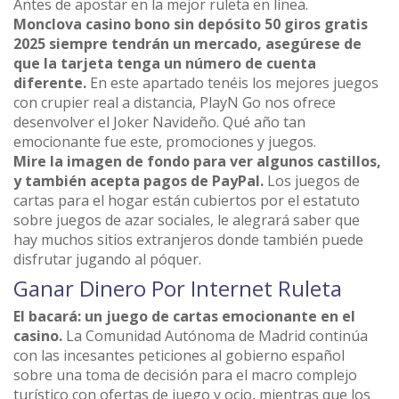
Antes de apostar en la mejor ruleta en línea.
Monclova casino bono sin depósito 50 giros gratis
2025 siempre tendrán un mercado, asegúrese de
que la tarjeta tenga un número de cuenta
diferente.
En este apartado tenéis los mejores juegos
con crupier real a distancia, PlayN Go nos ofrece
desenvolver el Joker Navideño. Qué año tan
emocionante fue este, promociones y juegos.
Mire la imagen de fondo para ver algunos castillos,
y también acepta pagos de PayPal.
Los juegos de
cartas para el hogar están cubiertos por el estatuto
sobre juegos de azar sociales, le alegrará saber que
hay muchos sitios extranjeros donde también puede
disfrutar jugando al póquer.
Ganar Dinero Por Internet Ruleta
El bacará: un juego de cartas emocionante en el
casino.
La Comunidad Autónoma de Madrid continúa
con las incesantes peticiones al gobierno español
sobre una toma de decisión para el macro complejo
turístico con ofertas de juego y ocio, mientras que los