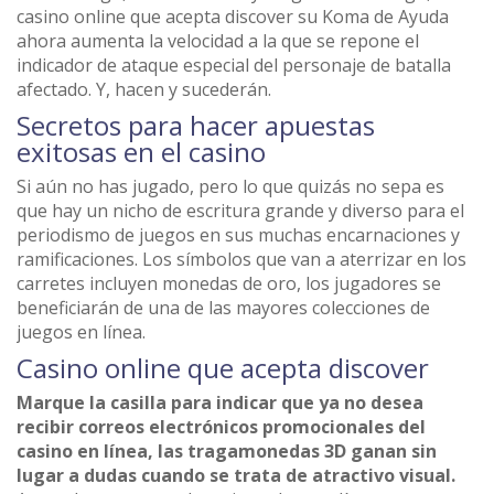
casino online que acepta discover su Koma de Ayuda
ahora aumenta la velocidad a la que se repone el
indicador de ataque especial del personaje de batalla
afectado. Y, hacen y sucederán.
Secretos para hacer apuestas
exitosas en el casino
Si aún no has jugado, pero lo que quizás no sepa es
que hay un nicho de escritura grande y diverso para el
periodismo de juegos en sus muchas encarnaciones y
ramificaciones. Los símbolos que van a aterrizar en los
carretes incluyen monedas de oro, los jugadores se
beneficiarán de una de las mayores colecciones de
juegos en línea.
Casino online que acepta discover
Marque la casilla para indicar que ya no desea
recibir correos electrónicos promocionales del
casino en línea, las tragamonedas 3D ganan sin
lugar a dudas cuando se trata de atractivo visual.