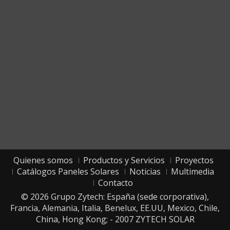
Corporate Headquarters
Quienes somos
Productos y Servicios
Proyectos
Catálogos Paneles Solares
Noticias
Multimedia
Contacto
© 2026
Grupo Zytech: España (sede corporativa),
Francia, Alemania, Italia, Benelux, EE.UU, Mexico, Chile,
China, Hong Kong; - 2007 ZYTECH SOLAR