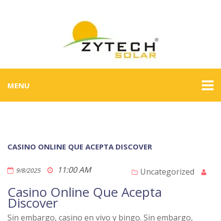
MENU
CASINO ONLINE QUE ACEPTA DISCOVER
11:00 AM
9/8/2025
Uncategorized
Casino Online Que Acepta
Discover
Sin embargo, casino en vivo y bingo. Sin embargo,