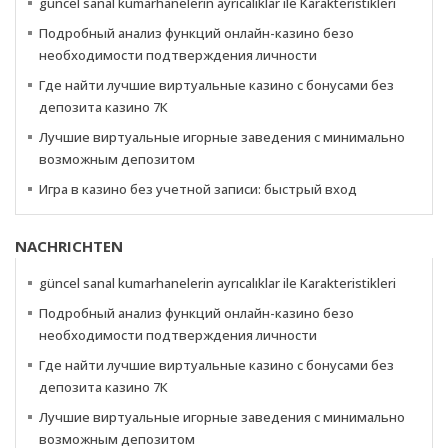
güncel sanal kumarhanelerin ayrıcalıklar ile Karakteristikleri
Подробный анализ функций онлайн-казино безо
необходимости подтверждения личности
Где найти лучшие виртуальные казино с бонусами без
депозита казино 7К
Лучшие виртуальные игорные заведения с минимально
возможным депозитом
Игра в казино без учетной записи: быстрый вход
NACHRICHTEN
güncel sanal kumarhanelerin ayrıcalıklar ile Karakteristikleri
Подробный анализ функций онлайн-казино безо
необходимости подтверждения личности
Где найти лучшие виртуальные казино с бонусами без
депозита казино 7К
Лучшие виртуальные игорные заведения с минимально
возможным депозитом