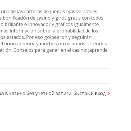
 una de las carteras de juegos más versátiles,
bonificación de casino y giros gratis con todos
o brillante e innovador y gráficos igualmente
 más información sobre la probabilidad de los
e los estados. Por eso golpearon y seguirán
n el bono anterior y muchos otros bonos ofrecidos
ación. Consejos para ganar en el casino: ¡aprende
а в казино без учетной записи: быстрый вход