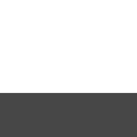
porate Headquarters