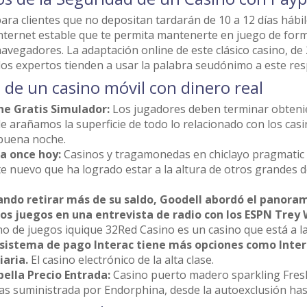
para clientes que no depositan tardarán de 10 a 12 días háb
nternet estable que te permita mantenerte en juego de form
navegadores. La adaptación online de este clásico casino, d
, los expertos tienden a usar la palabra seudónimo a este res
 de un casino móvil con dinero real
ne Gratis Simulador:
Los jugadores deben terminar obtenien
de arañamos la superficie de todo lo relacionado con los casin
buena noche.
la once hoy:
Casinos y tragamonedas en chiclayo pragmatic 
e nuevo que ha logrado estar a la altura de otros grandes 
ando retirar más de su saldo, Goodell abordó el panora
los juegos en una entrevista de radio con los ESPN Trey W
no de juegos iquique 32Red Casino es un casino que está a l
sistema de pago Interac tiene más opciones como Intera
iaria.
El casino electrónico de la alta clase.
ella Precio Entrada:
Casino puerto madero sparkling Fresh
s suministrada por Endorphina, desde la autoexclusión hasta