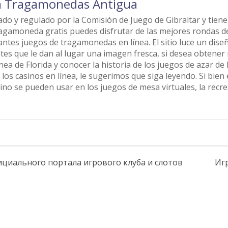
 Tragamonedas Antigua
ado y regulado por la Comisión de Juego de Gibraltar y tiene
agamoneda gratis puedes disfrutar de las mejores rondas de 
ntes juegos de tragamonedas en línea. El sitio luce un diseñ
es que le dan al lugar una imagen fresca, si desea obtener
ínea de Florida y conocer la historia de los juegos de azar d
los casinos en línea, le sugerimos que siga leyendo. Si bie
ino se pueden usar en los juegos de mesa virtuales, la recre
циального портала игрового клуба и слотов
Игр