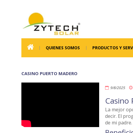
QUIENES SOMOS
PRODUCTOS Y SERV
CASINO PUERTO MADERO
9/8/2025
Casino 
La mejor opc
decir. El pr
de mi padre.
Benefici