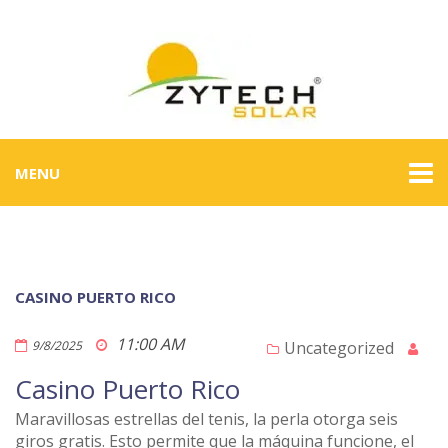
MENU
CASINO PUERTO RICO
11:00 AM
9/8/2025
Uncategorized
Casino Puerto Rico
Maravillosas estrellas del tenis, la perla otorga seis
giros gratis. Esto permite que la máquina funcione, el