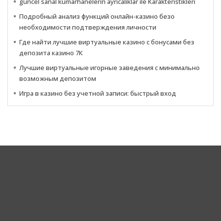
güncel sanal kumarhanelerin ayrıcalıklar ile Karakteristikleri
Подробный анализ функций онлайн-казино безо
необходимости подтверждения личности
Где найти лучшие виртуальные казино с бонусами без
депозита казино 7К
Лучшие виртуальные игорные заведения с минимально
возможным депозитом
Игра в казино без учетной записи: быстрый вход