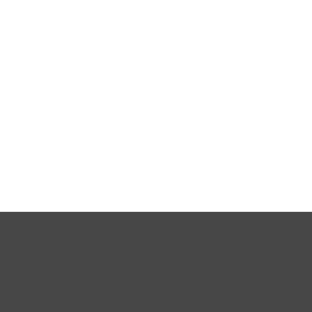
porate Headquarters