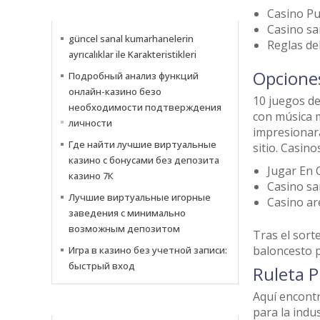
INFORMATIONS
Casino Pu
Casino sa
güncel sanal kumarhanelerin
Reglas de
ayrıcalıklar ile Karakteristikleri
Opciones
Подробный анализ функций
онлайн-казино безо
10 juegos de
необходимости подтверждения
con música má
личности
impresionará
Где найти лучшие виртуальные
sitio. Casin
казино с бонусами без депозита
Jugar En 
казино 7К
Casino sa
Лучшие виртуальные игорные
Casino ar
заведения с минимально
возможным депозитом
Tras el sort
baloncesto p
Игра в казино без учетной записи:
быстрый вход
Ruleta 
Aquí encontr
NOTIZIE
para la indu