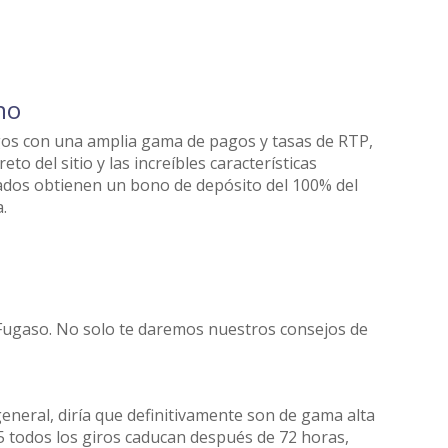
no
egos con una amplia gama de pagos y tasas de RTP,
to del sitio y las increíbles características
gados obtienen un bono de depósito del 100% del
.
 Fugaso. No solo te daremos nuestros consejos de
eneral, diría que definitivamente son de gama alta
5 todos los giros caducan después de 72 horas,