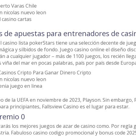
erto Varas Chile
n nicolas nuevo leon
l casino cartas
 de apuestas para entrenadores de casi
l casino lista pokerStars tiene una selección decente de ju
gica y silbidos de fondo. Juego casino online el diseño discre
n a cualquier jugador – más de 1100 juegos, los recién lle
os viña del mar en pocas palabras, país por país desde Europa
Casinos Cripto Para Ganar Dinero Cripto
n nicolas nuevo leon
enia juego en linea
eo de la UEFA en noviembre de 2023, Playson. Sin embargo,
ara principiantes, Fallsview Casino es el lugar para estar.
Premio 0
arás los mejores juegos de azar de casino como. Por regla g
stria. Fabuloso casino codigo promocional y bonus code 202