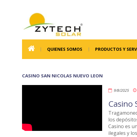
QUIENES SOMOS
PRODUCTOS Y SERV
CASINO SAN NICOLAS NUEVO LEON
9/8/2025
Casino 
Tragamoneda
los depósitos
Casino es un
ilegales y lo