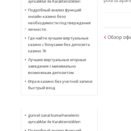
podría apare
ayrıcalıklar ile Karakteristikleri
Подробный анализ функций
онлайн-казино безо
необходимости подтверждения
личности
Обзор офи
Где найти лучшие виртуальные
казино с бонусами без депозита
казино 7К
Лучшие виртуальные игорные
заведения с минимально
возможным депозитом
Игра в казино без учетной записи:
быстрый вход
NACHRICHTEN
güncel sanal kumarhanelerin
ayrıcalıklar ile Karakteristikleri
Подробный анализ функций