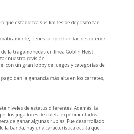
á que establezca sus límites de depósito tan
máticamente, tienes la oportunidad de obtener
al de la tragamonedas en línea Goblin Heist
ar nuestra revisión.
are, con un gran lobby de juegos y categorías de
 pago dan la ganancia más alta en los carretes,
ete niveles de estatus diferentes. Además, la
e, los jugadores de ruleta experimentados
era de ganar algunas rupias. Fue desarrollado
 la banda, hay una característica oculta que