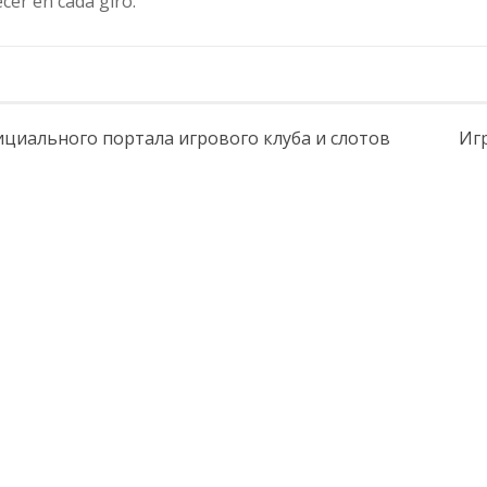
cer en cada giro.
циального портала игрового клуба и слотов
Игр