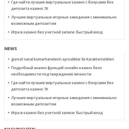
Где найти лучшие виртуальные казино с бонусами без
депозита казино 7К
Лучшие виртуальные игорные заведения с минимально
возможным депозитом
Игра в казино без учетной записи: быстрый вход
NEWS
güncel sanal kumarhanelerin ayrıcalıklar ile Karakteristikleri
Подробный анализ функций онлайн-казино безо
необходимости подтверждения личности
Где найти лучшие виртуальные казино с бонусами без
депозита казино 7К
Лучшие виртуальные игорные заведения с минимально
возможным депозитом
Игра в казино без учетной записи: быстрый вход