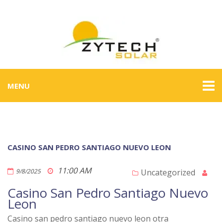
MENU
CASINO SAN PEDRO SANTIAGO NUEVO LEON
11:00 AM
9/8/2025
Uncategorized
Casino San Pedro Santiago Nuevo
Leon
Casino san pedro santiago nuevo leon otra