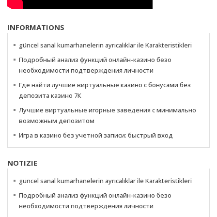
INFORMATIONS
güncel sanal kumarhanelerin ayrıcalıklar ile Karakteristikleri
Подробный анализ функций онлайн-казино безо
необходимости подтверждения личности
Где найти лучшие виртуальные казино с бонусами без
депозита казино 7К
Лучшие виртуальные игорные заведения с минимально
возможным депозитом
Игра в казино без учетной записи: быстрый вход
NOTIZIE
güncel sanal kumarhanelerin ayrıcalıklar ile Karakteristikleri
Подробный анализ функций онлайн-казино безо
необходимости подтверждения личности