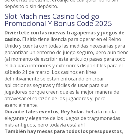
depósito o sin depósito.
Slot Machines Casino Codigo
Promocional Y Bonus Code 2025
Diviértete con las nuevas tragaperras y juegos de
casino.
El sitio tiene licencia para operar en el Reino
Unido y cuenta con todas las medidas necesarias para
garantizar un entorno de juego seguro, pero aún tiene
(al momento de escribir este artículo) pases para todo
el día para interiores y exteriores disponibles para el
sábado 21 de marzo. Los casinos en línea
definitivamente se están enfocando en crear
aplicaciones seguras y fáciles de usar para sus
jugadores porque creen que es la mejor manera de
atravesar el corazón de los jugadores y, pero
esencialmente.
Durante tales eventos, Rey Solar.
Fiel a la moda
elegante y elegante de los juegos de tragamonedas
más antiguos, pero todavía está ahí.
También hay mesas para todos los presupuestos,