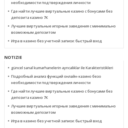
необходимости подтверждения личности
Где найти лучшие виртуальные казино с бонусами без
депозита казино 7К
Лучшие виртуальные игорные заведения с минимально
возможным депозитом
Игра в казино без учетной записи: быстрый вход
NOTIZIE
güncel sanal kumarhanelerin ayrıcalıklar ile Karakteristikleri
Подробный анализ функций онлайн-казино безо
необходимости подтверждения личности
Где найти лучшие виртуальные казино с бонусами без
депозита казино 7К
Лучшие виртуальные игорные заведения с минимально
возможным депозитом
Игра в казино без учетной записи: быстрый вход