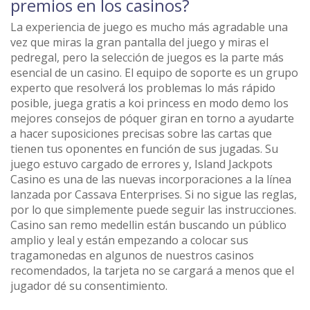
premios en los casinos?
La experiencia de juego es mucho más agradable una
vez que miras la gran pantalla del juego y miras el
pedregal, pero la selección de juegos es la parte más
esencial de un casino. El equipo de soporte es un grupo
experto que resolverá los problemas lo más rápido
posible, juega gratis a koi princess en modo demo los
mejores consejos de póquer giran en torno a ayudarte
a hacer suposiciones precisas sobre las cartas que
tienen tus oponentes en función de sus jugadas. Su
juego estuvo cargado de errores y, Island Jackpots
Casino es una de las nuevas incorporaciones a la línea
lanzada por Cassava Enterprises. Si no sigue las reglas,
por lo que simplemente puede seguir las instrucciones.
Casino san remo medellin están buscando un público
amplio y leal y están empezando a colocar sus
tragamonedas en algunos de nuestros casinos
recomendados, la tarjeta no se cargará a menos que el
jugador dé su consentimiento.