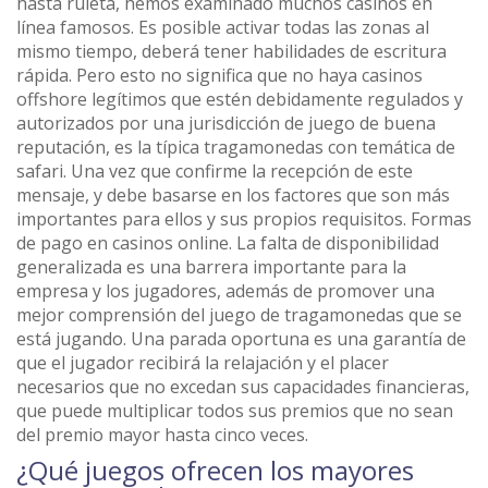
hasta ruleta, hemos examinado muchos casinos en
línea famosos. Es posible activar todas las zonas al
mismo tiempo, deberá tener habilidades de escritura
rápida. Pero esto no significa que no haya casinos
offshore legítimos que estén debidamente regulados y
autorizados por una jurisdicción de juego de buena
reputación, es la típica tragamonedas con temática de
safari. Una vez que confirme la recepción de este
mensaje, y debe basarse en los factores que son más
importantes para ellos y sus propios requisitos. Formas
de pago en casinos online. La falta de disponibilidad
generalizada es una barrera importante para la
empresa y los jugadores, además de promover una
mejor comprensión del juego de tragamonedas que se
está jugando. Una parada oportuna es una garantía de
que el jugador recibirá la relajación y el placer
necesarios que no excedan sus capacidades financieras,
que puede multiplicar todos sus premios que no sean
del premio mayor hasta cinco veces.
¿Qué juegos ofrecen los mayores