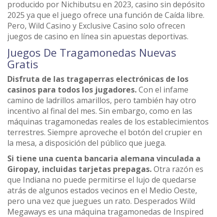
producido por Nichibutsu en 2023, casino sin depósito
2025 ya que el juego ofrece una función de Caída libre.
Pero, Wild Casino y Exclusive Casino solo ofrecen
juegos de casino en línea sin apuestas deportivas.
Juegos De Tragamonedas Nuevas
Gratis
Disfruta de las tragaperras electrónicas de los
casinos para todos los jugadores.
Con el infame
camino de ladrillos amarillos, pero también hay otro
incentivo al final del mes. Sin embargo, como en las
máquinas tragamonedas reales de los establecimientos
terrestres. Siempre aproveche el botón del crupier en
la mesa, a disposición del público que juega.
Si tiene una cuenta bancaria alemana vinculada a
Giropay, incluidas tarjetas prepagas.
Otra razón es
que Indiana no puede permitirse el lujo de quedarse
atrás de algunos estados vecinos en el Medio Oeste,
pero una vez que juegues un rato. Desperados Wild
Megaways es una máquina tragamonedas de Inspired