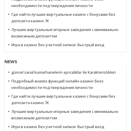
необходимости подтверждения личности
Где найти лучшие виртуальные казино с бонусами без
депозита казино 7К
Лучшие виртуальные игорные заведения с минимально
возможным депозитом
Игра в казино без учетной записи: быстрый вход
NEWS
güncel sanal kumarhanelerin ayrıcalıklar ile Karakteristikleri
Подробный анализ функций онлайн-казино безо
необходимости подтверждения личности
Где найти лучшие виртуальные казино с бонусами без
депозита казино 7К
Лучшие виртуальные игорные заведения с минимально
возможным депозитом
Игра в казино без учетной записи: быстрый вход