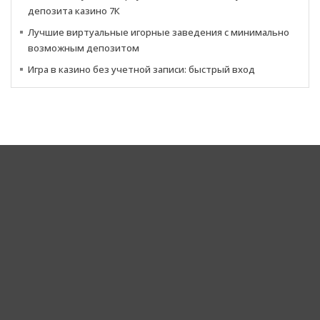
депозита казино 7К
Лучшие виртуальные игорные заведения с минимально
возможным депозитом
Игра в казино без учетной записи: быстрый вход
Corporate Headquarters