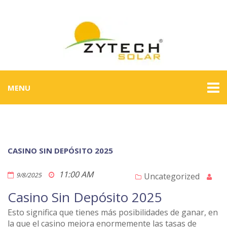
MENU
CASINO SIN DEPÓSITO 2025
11:00 AM
9/8/2025
Uncategorized
Casino Sin Depósito 2025
Esto significa que tienes más posibilidades de ganar, en
la que el casino mejora enormemente las tasas de