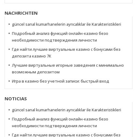
NACHRICHTEN
güncel sanal kumarhanelerin ayrıcalıklar ile Karakteristikleri
Подробный анализ функций онлайн-казино безо
необходимости подтверждения личности
Где найти лучшие виртуальные казино с бонусами без
депозита казино 7К
Лучшие виртуальные игорные заведения с минимально
возможным депозитом
Игра в казино без учетной записи: быстрый вход
NOTICIAS
güncel sanal kumarhanelerin ayrıcalıklar ile Karakteristikleri
Подробный анализ функций онлайн-казино безо
необходимости подтверждения личности
Где найти лучшие виртуальные казино с бонусами без