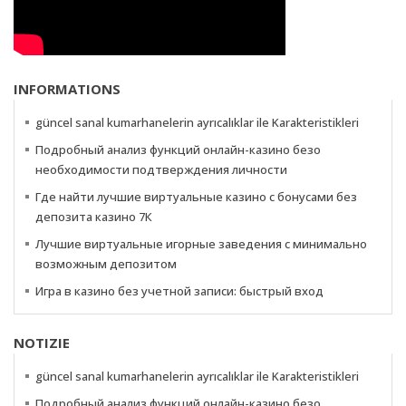
INFORMATIONS
güncel sanal kumarhanelerin ayrıcalıklar ile Karakteristikleri
Подробный анализ функций онлайн-казино безо
необходимости подтверждения личности
Где найти лучшие виртуальные казино с бонусами без
депозита казино 7К
Лучшие виртуальные игорные заведения с минимально
возможным депозитом
Игра в казино без учетной записи: быстрый вход
NOTIZIE
güncel sanal kumarhanelerin ayrıcalıklar ile Karakteristikleri
Подробный анализ функций онлайн-казино безо