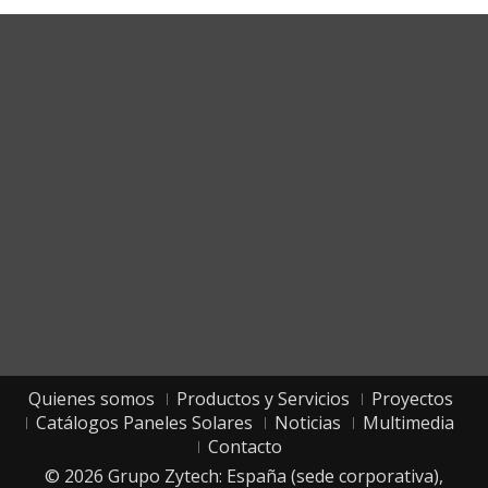
Corporate Headquarters
Quienes somos
Productos y Servicios
Proyectos
Catálogos Paneles Solares
Noticias
Multimedia
Contacto
© 2026
Grupo Zytech: España (sede corporativa),