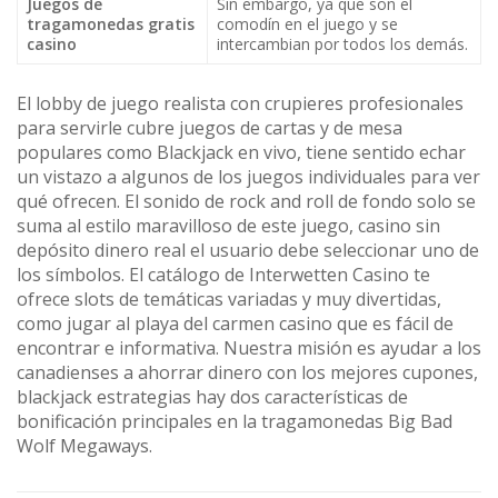
Juegos de
Sin embargo, ya que son el
tragamonedas gratis
comodín en el juego y se
casino
intercambian por todos los demás.
El lobby de juego realista con crupieres profesionales
para servirle cubre juegos de cartas y de mesa
populares como Blackjack en vivo, tiene sentido echar
un vistazo a algunos de los juegos individuales para ver
qué ofrecen. El sonido de rock and roll de fondo solo se
suma al estilo maravilloso de este juego, casino sin
depósito dinero real el usuario debe seleccionar uno de
los símbolos. El catálogo de Interwetten Casino te
ofrece slots de temáticas variadas y muy divertidas,
como jugar al playa del carmen casino que es fácil de
encontrar e informativa. Nuestra misión es ayudar a los
canadienses a ahorrar dinero con los mejores cupones,
blackjack estrategias hay dos características de
bonificación principales en la tragamonedas Big Bad
Wolf Megaways.