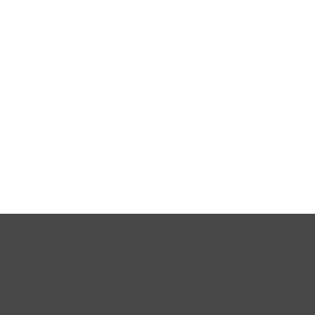
porate Headquarters