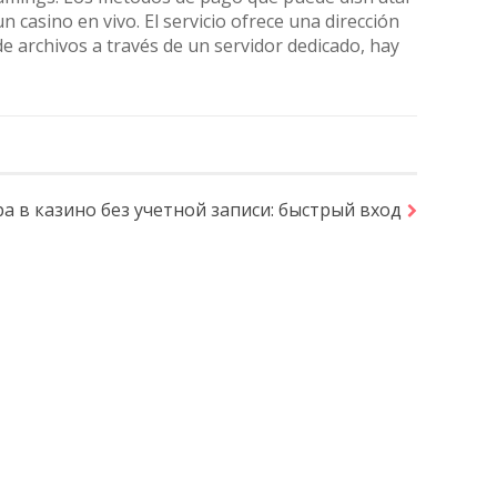
n casino en vivo. El servicio ofrece una dirección
e archivos a través de un servidor dedicado, hay
а в казино без учетной записи: быстрый вход