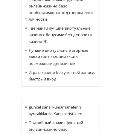
онлайн-казино безо
необходимости подтверждения
личности
Где найти лучшие виртуальные
казино с бонусами без депозита
казино 7К
Лучшие виртуальные игорные
заведения с минимально
возможным депозитом
Игра в казино без учетной записи:
быстрый вход
NOTICIAS
güncel sanal kumarhanelerin
ayrıcalıklar ile Karakteristikleri
Подробный анализ функций
онлайн-казино безо