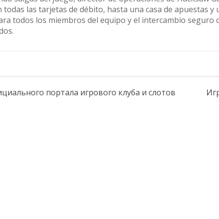
n todas las tarjetas de débito, hasta una casa de apuestas y u
para todos los miembros del equipo y el intercambio seguro d
dos.
циального портала игрового клуба и слотов
Игр