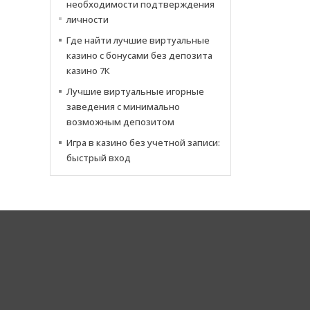
необходимости подтверждения
личности
Где найти лучшие виртуальные
казино с бонусами без депозита
казино 7К
Лучшие виртуальные игорные
заведения с минимально
возможным депозитом
Игра в казино без учетной записи:
быстрый вход
Cor