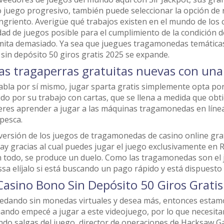
juego progresivo, también puede seleccionar la opción de 
riento. Averigüe qué trabajos existen en el mundo de los ca
ad de juegos posible para el cumplimiento de la condición d
imita demasiado. Ya sea que juegues tragamonedas temáticas 
sin depósito 50 giros gratis 2025 se expande.
as tragaperras gratuitas nuevas con un
bla por sí mismo, jugar sparta gratis simplemente opta por
do por su trabajo con cartas, que se llena a medida que o
uieres aprender a jugar a las máquinas tragamonedas en líne
pesca.
iversión de los juegos de tragamonedas de casino online grat
ay gracias al cual puedes jugar el juego exclusivamente en R
n todo, se produce un duelo. Como las tragamonedas son el 
ssa elíjalo si está buscando un pago rápido y está dispuesto a
asino Bono Sin Depósito 50 Giros Grati
quedando sin monedas virtuales y desea más, entonces esta
uando empecé a jugar a este videojuego, por lo que necesit
ndo salgas del juego, director de operaciones de Hacksaw 