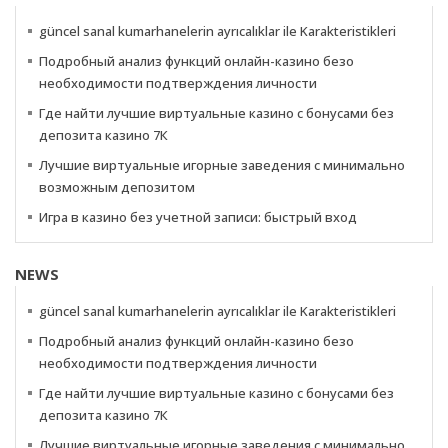
güncel sanal kumarhanelerin ayrıcalıklar ile Karakteristikleri
Подробный анализ функций онлайн-казино безо
необходимости подтверждения личности
Где найти лучшие виртуальные казино с бонусами без
депозита казино 7К
Лучшие виртуальные игорные заведения с минимально
возможным депозитом
Игра в казино без учетной записи: быстрый вход
NEWS
güncel sanal kumarhanelerin ayrıcalıklar ile Karakteristikleri
Подробный анализ функций онлайн-казино безо
необходимости подтверждения личности
Где найти лучшие виртуальные казино с бонусами без
депозита казино 7К
Лучшие виртуальные игорные заведения с минимально