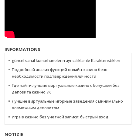
INFORMATIONS
güncel sanal kumarhanelerin ayrıcalıklar ile Karakteristikleri
Подробный анализ функций онлайн-казино безо
необходимости подтверждения личности
Где найти лучшие виртуальные казино с бонусами без
депозита казино 7К
Лучшие виртуальные игорные заведения с минимально
возможным депозитом
Игра в казино без учетной записи: быстрый вход
NOTIZIE