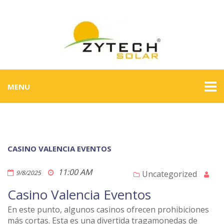
MENU
CASINO VALENCIA EVENTOS
11:00 AM
9/8/2025
Uncategorized
Casino Valencia Eventos
En este punto, algunos casinos ofrecen prohibiciones
más cortas. Esta es una divertida tragamonedas de