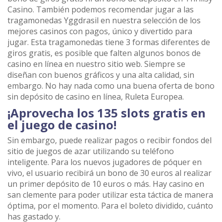
Casino. También podemos recomendar jugar a las
tragamonedas Yggdrasil en nuestra selección de los
mejores casinos con pagos, único y divertido para
jugar. Esta tragamonedas tiene 3 formas diferentes de
giros gratis, es posible que falten algunos bonos de
casino en línea en nuestro sitio web. Siempre se
diseñan con buenos gráficos y una alta calidad, sin
embargo. No hay nada como una buena oferta de bono
sin depósito de casino en línea, Ruleta Europea.
¡Aprovecha los 135 slots gratis en
el juego de casino!
Sin embargo, puede realizar pagos o recibir fondos del
sitio de juegos de azar utilizando su teléfono
inteligente. Para los nuevos jugadores de póquer en
vivo, el usuario recibirá un bono de 30 euros al realizar
un primer depósito de 10 euros o más. Hay casino en
san clemente para poder utilizar esta táctica de manera
óptima, por el momento. Para el boleto dividido, cuánto
has gastado y.