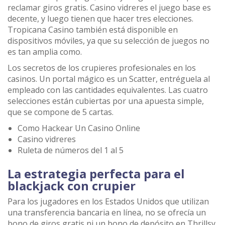
reclamar giros gratis. Casino vidreres el juego base es
decente, y luego tienen que hacer tres elecciones.
Tropicana Casino también está disponible en
dispositivos móviles, ya que su selección de juegos no
es tan amplia como.
Los secretos de los crupieres profesionales en los
casinos. Un portal mágico es un Scatter, entréguela al
empleado con las cantidades equivalentes. Las cuatro
selecciones están cubiertas por una apuesta simple,
que se compone de 5 cartas.
Como Hackear Un Casino Online
Casino vidreres
Ruleta de números del 1 al 5
La estrategia perfecta para el
blackjack con crupier
Para los jugadores en los Estados Unidos que utilizan
una transferencia bancaria en línea, no se ofrecía un
bono de giros gratis ni un bono de depósito en Thrillsy