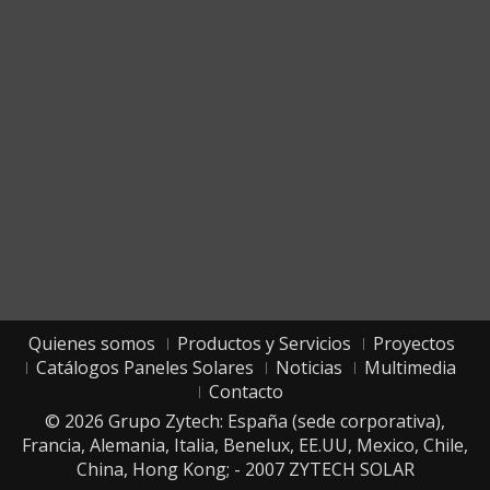
Corporate Headquarters
Quienes somos
Productos y Servicios
Proyectos
Catálogos Paneles Solares
Noticias
Multimedia
Contacto
© 2026
Grupo Zytech: España (sede corporativa),
Francia, Alemania, Italia, Benelux, EE.UU, Mexico, Chile,
China, Hong Kong; - 2007 ZYTECH SOLAR