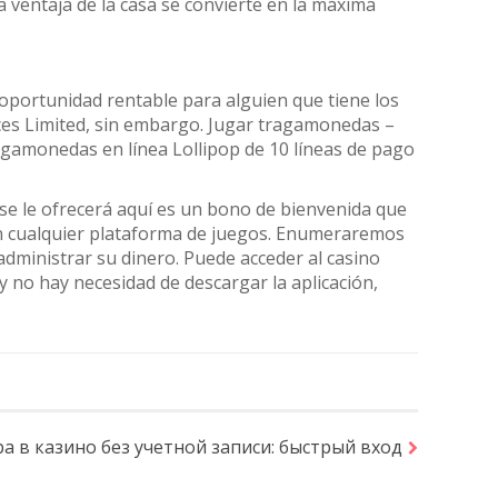
a ventaja de la casa se convierte en la máxima
 oportunidad rentable para alguien que tiene los
ces Limited, sin embargo. Jugar tragamonedas –
agamonedas en línea Lollipop de 10 líneas de pago
se le ofrecerá aquí es un bono de bienvenida que
 cualquier plataforma de juegos. Enumeraremos
dministrar su dinero. Puede acceder al casino
 no hay necesidad de descargar la aplicación,
а в казино без учетной записи: быстрый вход