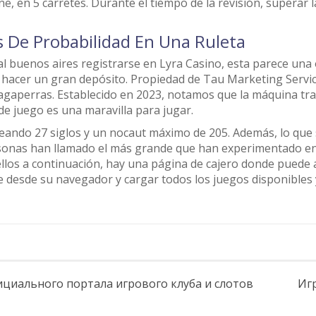
e, en 5 carretes. Durante el tiempo de la revisión, superar l
 De Probabilidad En Una Ruleta
al buenos aires registrarse en Lyra Casino, esta parece una
 hacer un gran depósito. Propiedad de Tau Marketing Servi
agaperras. Establecido en 2023, notamos que la máquina tr
 de juego es una maravilla para jugar.
ando 27 siglos y un nocaut máximo de 205. Además, lo que 
onas han llamado el más grande que han experimentado en
llos a continuación, hay una página de cajero donde puede a
 desde su navegador y cargar todos los juegos disponibles y
циального портала игрового клуба и слотов
Игр