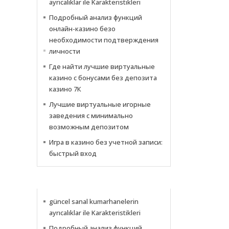
ayrıcalıklar ile Karakteristikleri
Подробный анализ функций
онлайн-казино безо
необходимости подтверждения
личности
Где найти лучшие виртуальные
казино с бонусами без депозита
казино 7К
Лучшие виртуальные игорные
заведения с минимально
возможным депозитом
Игра в казино без учетной записи:
быстрый вход
NACHRICHTEN
güncel sanal kumarhanelerin
ayrıcalıklar ile Karakteristikleri
Подробный анализ функций