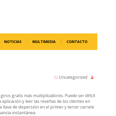
NOTICIAS
MULTIMEDIA
CONTACTO
Uncategorized
iros gratis más multiplicadores. Puede ser difícil
plicación y leer las reseñas de los clientes en
a llave de dispersión en el primer y tercer carrete
nancia instantánea.