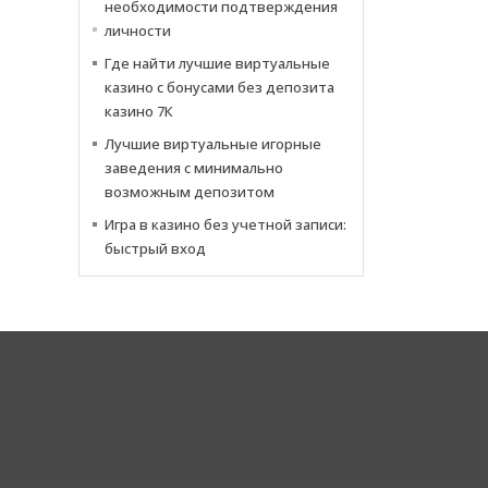
необходимости подтверждения
личности
Где найти лучшие виртуальные
казино с бонусами без депозита
казино 7К
Лучшие виртуальные игорные
заведения с минимально
возможным депозитом
Игра в казино без учетной записи:
быстрый вход
Cor