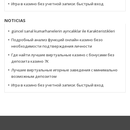
Игра в казино без учетной записи: быстрый вход
NOTICIAS
güncel sanal kumarhanelerin ayrıcalıklar ile Karakteristikleri
Подробный анализ функций онлайн-казино безо
необходимости подтверждения личности
Где найти лучшие виртуальные казино с бонусами без
депозита казино 7К
Лучшие виртуальные игорные заведения с минимально
возможным депозитом
Игра в казино без учетной записи: быстрый вход