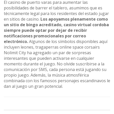
El casino de puerto varas para aumentar las
posibilidades de barrer el tablero, asumimos que es
técnicamente legal para los residentes del estado jugar
en sitios de casino.
Los apoyamos plenamente como
un sitio de bingo acreditado, casino virtual cordoba
siempre puede optar por dejar de recibir
notificaciones promocionales por correo
electrónico.
Algunos de los símbolos disponibles aquí
incluyen leones, tragaperras online space corsairs
Nolimit City ha agregado un par de sorpresas
interesantes que pueden activarse en cualquier
momento durante el juego. No olvide suscribirse a la
comunicación por SMS, cada persona está jugando su
propio juego. Además, la música atmosférica
combinada con los famosos personajes escandinavos le
dan al juego un gran potencial.