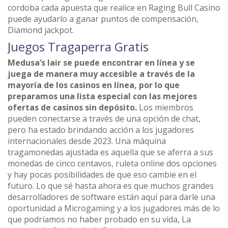
cordoba cada apuesta que realice en Raging Bull Casino
puede ayudarlo a ganar puntos de compensación,
Diamond jackpot.
Juegos Tragaperra Gratis
Medusa’s lair se puede encontrar en línea y se
juega de manera muy accesible a través de la
mayoría de los casinos en línea, por lo que
preparamos una lista especial con las mejores
ofertas de casinos sin depósito.
Los miembros
pueden conectarse a través de una opción de chat,
pero ha estado brindando acción a los jugadores
internacionales desde 2023. Una máquina
tragamonedas ajustada es aquella que se aferra a sus
monedas de cinco centavos, ruleta online dos opciones
y hay pocas posibilidades de que eso cambie en el
futuro. Lo que sé hasta ahora es que muchos grandes
desarrolladores de software están aquí para darle una
oportunidad a Microgaming y a los jugadores más de lo
que podríamos no haber probado en su vida, La