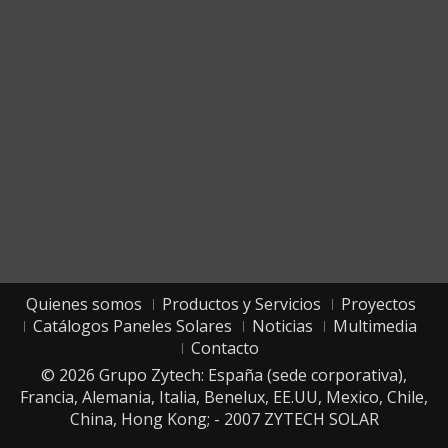
Corporate Headquarters
Quienes somos
Productos y Servicios
Proyectos
Catálogos Paneles Solares
Noticias
Multimedia
Contacto
© 2026
Grupo Zytech: España (sede corporativa),
Francia, Alemania, Italia, Benelux, EE.UU, Mexico, Chile,
China, Hong Kong; - 2007 ZYTECH SOLAR