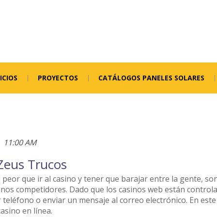
ICIOS
PROYECTOS
CATÁLOGOS PANELES SOLARES
11:00 AM
Zeus Trucos
peor que ir al casino y tener que barajar entre la gente, 
unos competidores. Dado que los casinos web están control
 teléfono o enviar un mensaje al correo electrónico. En este 
asino en línea.