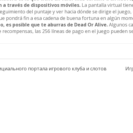
 a través de dispositivos móviles.
La pantalla virtual tie
seguimiento del puntaje y ver hacia dónde se dirige el juego,
que pondrá fin a esa cadena de buena fortuna en algún mom
o, es posible que te aburras de Dead Or Alive.
Algunos ca
 recompensas, las 256 líneas de pago en el juego pueden se
циального портала игрового клуба и слотов
Игр