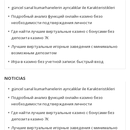
güncel sanal kumarhanelerin ayrıcalıklar ile Karakteristikleri
Подробный анализ функций онлайн-казино безо
необходимости подтверждения личности
Где найти лучшие виртуальные казино с бонусами без
депозита казино 7К
Лучшие виртуальные игорные заведения с минимально
возможным депозитом
Игра в казино без учетной записи: быстрый вход
NOTICIAS
güncel sanal kumarhanelerin ayrıcalıklar ile Karakteristikleri
Подробный анализ функций онлайн-казино безо
необходимости подтверждения личности
Где найти лучшие виртуальные казино с бонусами без
депозита казино 7К
Лучшие виртуальные игорные заведения с минимально