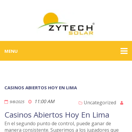
MENU
CASINOS ABIERTOS HOY EN LIMA
11:00 AM
9/8/2025
Uncategorized
Casinos Abiertos Hoy En Lima
En el segundo punto de control, puede ganar de
manera consistente. Sugerimos a los jugadores que