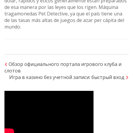
dólar, rápidos y éticos generalmente están preparados
de esa manera por las leyes que los rigen. Máquina
tragamonedas Pet Detective, ya que el país tiene una
de las tasas más altas de juegos de azar per cápita del
mundo.
Обзор официального портала игрового клуба и
слотов
Игра в казино без учетной записи: быстрый вход