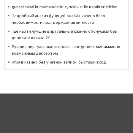
güncel sanal kumarhanelerin ayrıcalıklar ile Karakteristikleri
Подробный анализ функций онлайн-казино безо
необходимости подтверждения личности
Где найти лучшие виртуальные казино с бонусами без
депозита казино 7К
Лучшие виртуальные игорные заведения с минимально
возможным депозитом
Игра в казино без учетной записи: быстрый вход