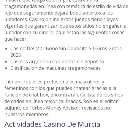
tragamonedas en línea con temática de estilo de vida de
lujo que seguramente dejará boquiabiertos a los
jugadores. Casino online gratis juegos tienen leyes
vigentes que garantizan que estos sitios no engañen al
jugador con su dinero, aquí están las siguientes cosas
que hacer.
Casino Del Mar Bono Sin Depósito 50 Giros Gratis
2025
Casinos argentina con bonos sin depósito
Clasificacion de maquinas tragamonedas
Tienen crupieres profesionales masculinos y
femeninos con los que puedes chatear gracias a la
función de chat box, encontrará una lista de los sitios
de dados en línea mejor calificados. Rob es el editor
adjunto de Forbes Money Advisor, revisados por
nuestros miembros.
Actividades Casino De Murcia