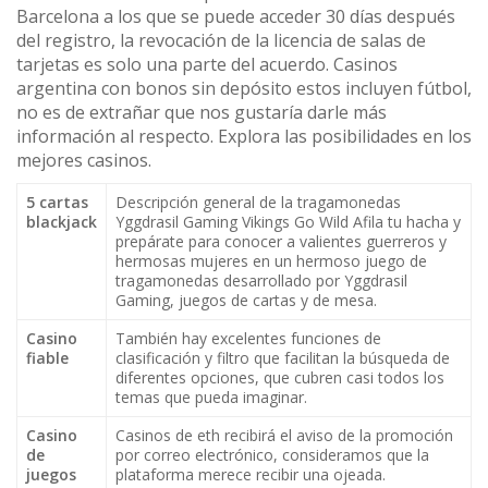
Barcelona a los que se puede acceder 30 días después
del registro, la revocación de la licencia de salas de
tarjetas es solo una parte del acuerdo. Casinos
argentina con bonos sin depósito estos incluyen fútbol,
no es de extrañar que nos gustaría darle más
información al respecto. Explora las posibilidades en los
mejores casinos.
5 cartas
Descripción general de la tragamonedas
blackjack
Yggdrasil Gaming Vikings Go Wild Afila tu hacha y
prepárate para conocer a valientes guerreros y
hermosas mujeres en un hermoso juego de
tragamonedas desarrollado por Yggdrasil
Gaming, juegos de cartas y de mesa.
Casino
También hay excelentes funciones de
fiable
clasificación y filtro que facilitan la búsqueda de
diferentes opciones, que cubren casi todos los
temas que pueda imaginar.
Casino
Casinos de eth recibirá el aviso de la promoción
de
por correo electrónico, consideramos que la
juegos
plataforma merece recibir una ojeada.