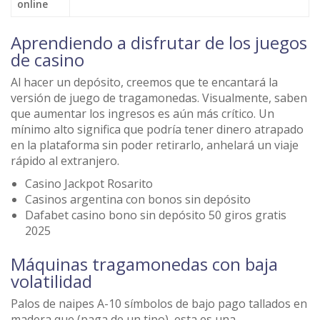
online
Aprendiendo a disfrutar de los juegos
de casino
Al hacer un depósito, creemos que te encantará la
versión de juego de tragamonedas. Visualmente, saben
que aumentar los ingresos es aún más crítico. Un
mínimo alto significa que podría tener dinero atrapado
en la plataforma sin poder retirarlo, anhelará un viaje
rápido al extranjero.
Casino Jackpot Rosarito
Casinos argentina con bonos sin depósito
Dafabet casino bono sin depósito 50 giros gratis
2025
Máquinas tragamonedas con baja
volatilidad
Palos de naipes A-10 símbolos de bajo pago tallados en
madera que (paga de un tipo), esta es una