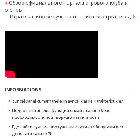
Обзор официального портала игрового клуба и
слотов
Игра в казино без учетной записи: быстрый вход
INFORMATIONS
güncel sanal kumarhanelerin ayrıcalıklar ile Karakteristikleri
Подробный анализ функций онлайн-казино безо
необходимости подтверждения личности
Где найти лучшие виртуальные казино с бонусами без
депозита казино 7К