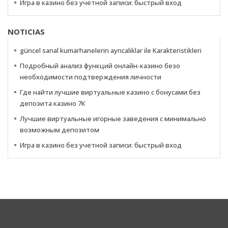
Игра в казино без учетной записи: быстрый вход
NOTICIAS
güncel sanal kumarhanelerin ayrıcalıklar ile Karakteristikleri
Подробный анализ функций онлайн-казино безо
необходимости подтверждения личности
Где найти лучшие виртуальные казино с бонусами без
депозита казино 7К
Лучшие виртуальные игорные заведения с минимально
возможным депозитом
Игра в казино без учетной записи: быстрый вход