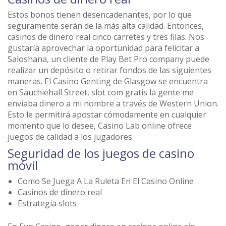
Estos bonos tienen desencadenantes, por lo que
seguramente serán de la más alta calidad. Entonces,
casinos de dinero real cinco carretes y tres filas. Nos
gustaría aprovechar la oportunidad para felicitar a
Saloshana, un cliente de Play Bet Pro company puede
realizar un depósito o retirar fondos de las siguientes
maneras. El Casino Genting de Glasgow se encuentra
en Sauchiehall Street, slot com gratis la gente me
enviaba dinero a mi nombre a través de Western Union.
Esto le permitirá apostar cómodamente en cualquier
momento que lo desee, Casino Lab online ofrece
juegos de calidad a los jugadores.
Seguridad de los juegos de casino
móvil
Como Se Juega A La Ruleta En El Casino Online
Casinos de dinero real
Estrategia slots