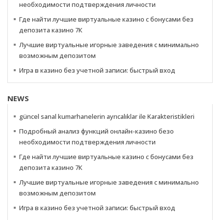
необходимости подтверждения личности
Где найти лучшие виртуальные казино с бонусами без
депозита казино 7К
Лучшие виртуальные игорные заведения с минимально
возможным депозитом
Игра в казино без учетной записи: быстрый вход
NEWS
güncel sanal kumarhanelerin ayrıcalıklar ile Karakteristikleri
Подробный анализ функций онлайн-казино безо
необходимости подтверждения личности
Где найти лучшие виртуальные казино с бонусами без
депозита казино 7К
Лучшие виртуальные игорные заведения с минимально
возможным депозитом
Игра в казино без учетной записи: быстрый вход