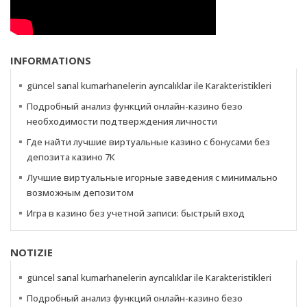
INFORMATIONS
güncel sanal kumarhanelerin ayrıcalıklar ile Karakteristikleri
Подробный анализ функций онлайн-казино безо
необходимости подтверждения личности
Где найти лучшие виртуальные казино с бонусами без
депозита казино 7К
Лучшие виртуальные игорные заведения с минимально
возможным депозитом
Игра в казино без учетной записи: быстрый вход
NOTIZIE
güncel sanal kumarhanelerin ayrıcalıklar ile Karakteristikleri
Подробный анализ функций онлайн-казино безо