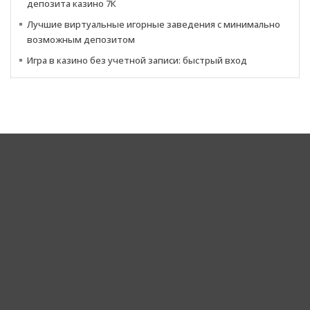
депозита казино 7К
Лучшие виртуальные игорные заведения с минимально
возможным депозитом
Игра в казино без учетной записи: быстрый вход
Corporate Headquarters