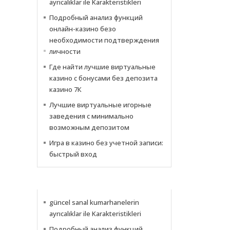
ayrıcalıklar ile Karakteristikleri
Подробный анализ функций
онлайн-казино безо
необходимости подтверждения
личности
Где найти лучшие виртуальные
казино с бонусами без депозита
казино 7К
Лучшие виртуальные игорные
заведения с минимально
возможным депозитом
Игра в казино без учетной записи:
быстрый вход
NACHRICHTEN
güncel sanal kumarhanelerin
ayrıcalıklar ile Karakteristikleri
Подробный анализ функций