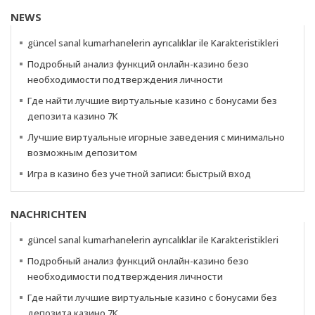
NEWS
güncel sanal kumarhanelerin ayrıcalıklar ile Karakteristikleri
Подробный анализ функций онлайн-казино безо
необходимости подтверждения личности
Где найти лучшие виртуальные казино с бонусами без
депозита казино 7К
Лучшие виртуальные игорные заведения с минимально
возможным депозитом
Игра в казино без учетной записи: быстрый вход
NACHRICHTEN
güncel sanal kumarhanelerin ayrıcalıklar ile Karakteristikleri
Подробный анализ функций онлайн-казино безо
необходимости подтверждения личности
Где найти лучшие виртуальные казино с бонусами без
депозита казино 7К