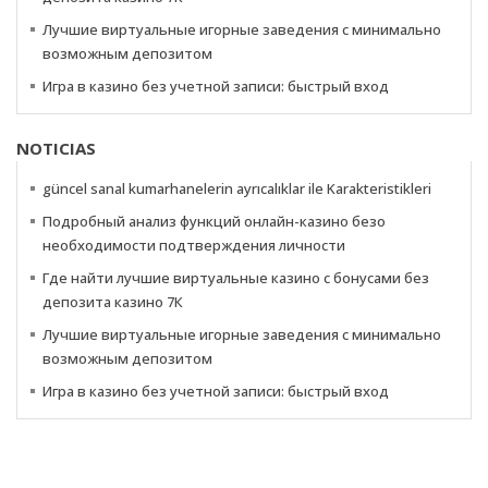
Лучшие виртуальные игорные заведения с минимально
возможным депозитом
Игра в казино без учетной записи: быстрый вход
NOTICIAS
güncel sanal kumarhanelerin ayrıcalıklar ile Karakteristikleri
Подробный анализ функций онлайн-казино безо
необходимости подтверждения личности
Где найти лучшие виртуальные казино с бонусами без
депозита казино 7К
Лучшие виртуальные игорные заведения с минимально
возможным депозитом
Игра в казино без учетной записи: быстрый вход