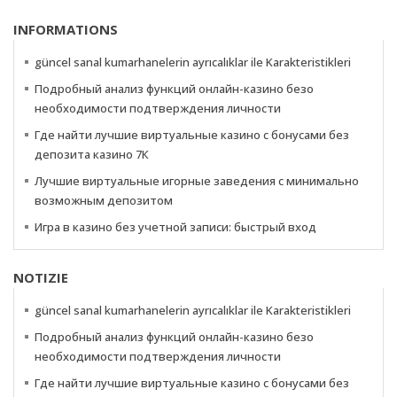
INFORMATIONS
güncel sanal kumarhanelerin ayrıcalıklar ile Karakteristikleri
Подробный анализ функций онлайн-казино безо
необходимости подтверждения личности
Где найти лучшие виртуальные казино с бонусами без
депозита казино 7К
Лучшие виртуальные игорные заведения с минимально
возможным депозитом
Игра в казино без учетной записи: быстрый вход
NOTIZIE
güncel sanal kumarhanelerin ayrıcalıklar ile Karakteristikleri
Подробный анализ функций онлайн-казино безо
необходимости подтверждения личности
Где найти лучшие виртуальные казино с бонусами без