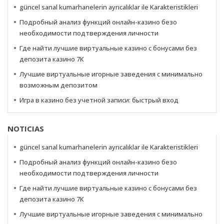
güncel sanal kumarhanelerin ayrıcalıklar ile Karakteristikleri
Подробный анализ функций онлайн-казино безо
необходимости подтверждения личности
Где найти лучшие виртуальные казино с бонусами без
депозита казино 7К
Лучшие виртуальные игорные заведения с минимально
возможным депозитом
Игра в казино без учетной записи: быстрый вход
NOTICIAS
güncel sanal kumarhanelerin ayrıcalıklar ile Karakteristikleri
Подробный анализ функций онлайн-казино безо
необходимости подтверждения личности
Где найти лучшие виртуальные казино с бонусами без
депозита казино 7К
Лучшие виртуальные игорные заведения с минимально