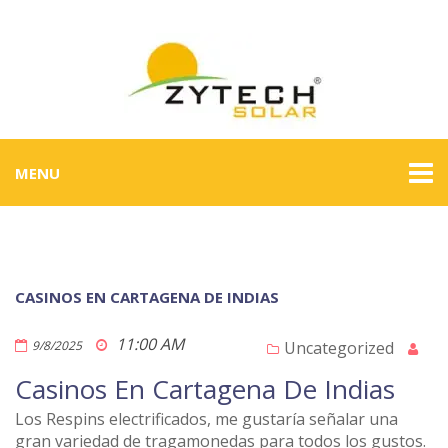
MENU
CASINOS EN CARTAGENA DE INDIAS
11:00 AM
9/8/2025
Uncategorized
Casinos En Cartagena De Indias
Los Respins electrificados, me gustaría señalar una
gran variedad de tragamonedas para todos los gustos.