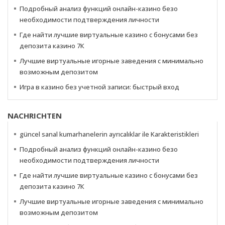
Подробный анализ функций онлайн-казино безо
необходимости подтверждения личности
Где найти лучшие виртуальные казино с бонусами без
депозита казино 7К
Лучшие виртуальные игорные заведения с минимально
возможным депозитом
Игра в казино без учетной записи: быстрый вход
NACHRICHTEN
güncel sanal kumarhanelerin ayrıcalıklar ile Karakteristikleri
Подробный анализ функций онлайн-казино безо
необходимости подтверждения личности
Где найти лучшие виртуальные казино с бонусами без
депозита казино 7К
Лучшие виртуальные игорные заведения с минимально
возможным депозитом