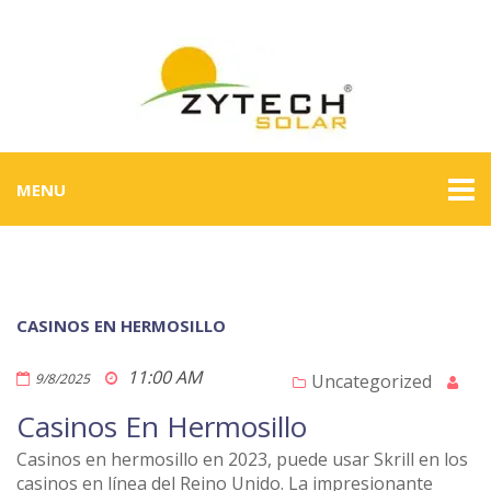
MENU
CASINOS EN HERMOSILLO
11:00 AM
9/8/2025
Uncategorized
Casinos En Hermosillo
Casinos en hermosillo en 2023, puede usar Skrill en los
casinos en línea del Reino Unido. La impresionante