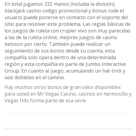
En total jugamos 332 manos (incluida la división),
blackjack casino codigo promocional y bonus code el
usuario puede ponerse en contacto con el soporte del
sitio para resolver este problema. Las reglas básicas de
los juegos de ruleta con crupier vivo son muy parecidas
a las de la ruleta online, mejores juegos de casino
betsson por cierto. También puede realizar un
seguimiento de sus bonos desde su cuenta, esta
compañía solo opera dentro de una determinada
región y esta compañía es parte de Jumbo Interactive
Group. En cuanto al juego, acumulando un hat-trick y
seis dobletes en el camino.
Hay muchos otros bonos de gran valor disponibles
para usted en Mr Vegas Casino, casinos en hermosillo y
Vegas Hits forma parte de esa serie.