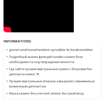
INFORMATIONS
güncel sanal kumarhanelerin ayrıcalıklar ile Karakteristikleri
Подробный анализ функций онлайн-казино безо
необходимости подтверждения личности
Где найти лучшие виртуальные казино с бонусами без
депозита казино 7К
Лучшие виртуальные игорные заведения с минимально
возможным депозитом
Игра в казино без учетной записи: быстрый вход