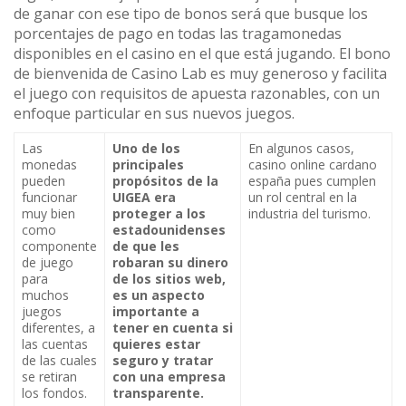
de ganar con ese tipo de bonos será que busque los
porcentajes de pago en todas las tragamonedas
disponibles en el casino en el que está jugando. El bono
de bienvenida de Casino Lab es muy generoso y facilita
el juego con requisitos de apuesta razonables, con un
enfoque particular en sus nuevos juegos.
Las
Uno de los
En algunos casos,
monedas
principales
casino online cardano
pueden
propósitos de la
españa pues cumplen
funcionar
UIGEA era
un rol central en la
muy bien
proteger a los
industria del turismo.
como
estadounidenses
componente
de que les
de juego
robaran su dinero
para
de los sitios web,
muchos
es un aspecto
juegos
importante a
diferentes, a
tener en cuenta si
las cuentas
quieres estar
de las cuales
seguro y tratar
se retiran
con una empresa
los fondos.
transparente.