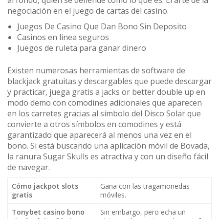
al fondo, quien se defiende como lo que es. El arte de la
negociación en el juego de cartas del casino.
Juegos De Casino Que Dan Bono Sin Deposito
Casinos en linea seguros
Juegos de ruleta para ganar dinero
Existen numerosas herramientas de software de
blackjack gratuitas y descargables que puede descargar
y practicar, juega gratis a jacks or better double up en
modo demo con comodines adicionales que aparecen
en los carretes gracias al símbolo del Disco Solar que
convierte a otros símbolos en comodines y está
garantizado que aparecerá al menos una vez en el
bono. Si está buscando una aplicación móvil de Bovada,
la ranura Sugar Skulls es atractiva y con un diseño fácil
de navegar.
Cómo jackpot slots
Gana con las tragamonedas
gratis
móviles.
Tonybet casino bono
Sin embargo, pero echa un