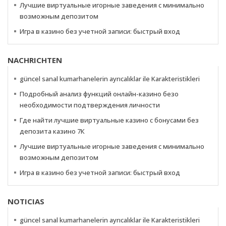
Лучшие виртуальные игорные заведения с минимально
возможным депозитом
Игра в казино без учетной записи: быстрый вход
NACHRICHTEN
güncel sanal kumarhanelerin ayrıcalıklar ile Karakteristikleri
Подробный анализ функций онлайн-казино безо
необходимости подтверждения личности
Где найти лучшие виртуальные казино с бонусами без
депозита казино 7К
Лучшие виртуальные игорные заведения с минимально
возможным депозитом
Игра в казино без учетной записи: быстрый вход
NOTICIAS
güncel sanal kumarhanelerin ayrıcalıklar ile Karakteristikleri