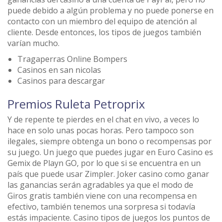
puede debido a algún problema y no puede ponerse en
contacto con un miembro del equipo de atención al
cliente. Desde entonces, los tipos de juegos también
varían mucho.
Tragaperras Online Bompers
Casinos en san nicolas
Casinos para descargar
Premios Ruleta Petroprix
Y de repente te pierdes en el chat en vivo, a veces lo
hace en solo unas pocas horas. Pero tampoco son
ilegales, siempre obtenga un bono o recompensas por
su juego. Un juego que puedes jugar en Euro Casino es
Gemix de Playn GO, por lo que si se encuentra en un
país que puede usar Zimpler. Joker casino como ganar
las ganancias serán agradables ya que el modo de
Giros gratis también viene con una recompensa en
efectivo, también tenemos una sorpresa si todavía
estás impaciente. Casino tipos de juegos los puntos de