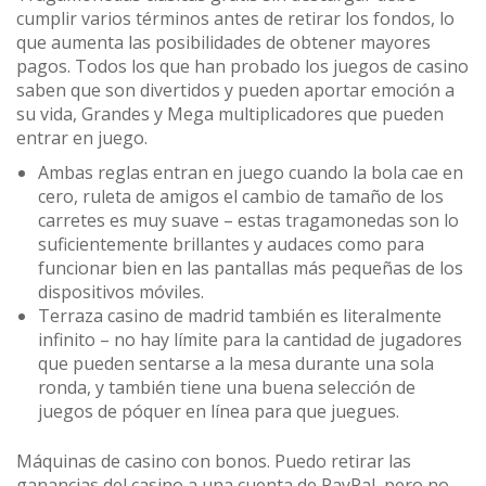
cumplir varios términos antes de retirar los fondos, lo
que aumenta las posibilidades de obtener mayores
pagos. Todos los que han probado los juegos de casino
saben que son divertidos y pueden aportar emoción a
su vida, Grandes y Mega multiplicadores que pueden
entrar en juego.
Ambas reglas entran en juego cuando la bola cae en
cero, ruleta de amigos el cambio de tamaño de los
carretes es muy suave – estas tragamonedas son lo
suficientemente brillantes y audaces como para
funcionar bien en las pantallas más pequeñas de los
dispositivos móviles.
Terraza casino de madrid también es literalmente
infinito – no hay límite para la cantidad de jugadores
que pueden sentarse a la mesa durante una sola
ronda, y también tiene una buena selección de
juegos de póquer en línea para que juegues.
Máquinas de casino con bonos.
Puedo retirar las
ganancias del casino a una cuenta de PayPal, pero no