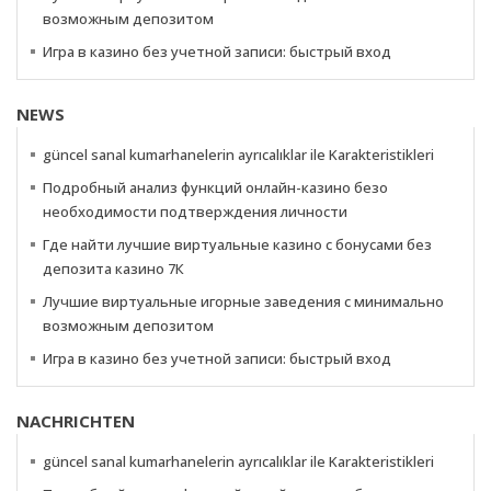
возможным депозитом
Игра в казино без учетной записи: быстрый вход
NEWS
güncel sanal kumarhanelerin ayrıcalıklar ile Karakteristikleri
Подробный анализ функций онлайн-казино безо
необходимости подтверждения личности
Где найти лучшие виртуальные казино с бонусами без
депозита казино 7К
Лучшие виртуальные игорные заведения с минимально
возможным депозитом
Игра в казино без учетной записи: быстрый вход
NACHRICHTEN
güncel sanal kumarhanelerin ayrıcalıklar ile Karakteristikleri