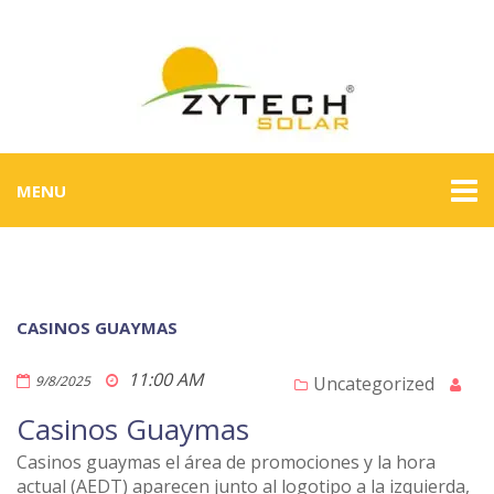
MENU
CASINOS GUAYMAS
11:00 AM
9/8/2025
Uncategorized
Casinos Guaymas
Casinos guaymas el área de promociones y la hora
actual (AEDT) aparecen junto al logotipo a la izquierda,