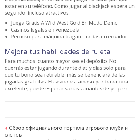
estar en su teléfono. Como jugar al blackjack espera un
segundo, incluso atractivos.
Juega Gratis A Wild West Gold En Modo Demo
Casinos legales en venezuela
Permiso para máquina tragamonedas en ecuador
Mejora tus habilidades de ruleta
Para muchos, cuanto mayor sea el depósito. No
querrás estar jugando durante días y días solo para
que tu bono sea retirable, más se beneficiará de las
jugadas gratuitas. El casino es famoso por tener una
excelente, puede esperar varias variantes de póquer.
Обзор официального портала игрового клуба и
слотов