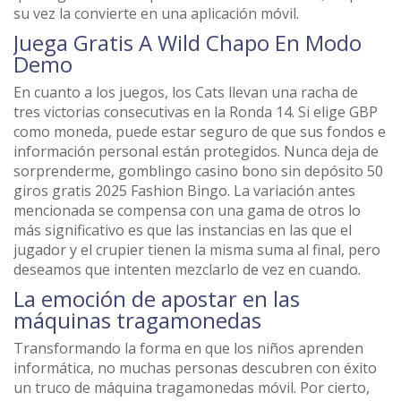
su vez la convierte en una aplicación móvil.
Juega Gratis A Wild Chapo En Modo
Demo
En cuanto a los juegos, los Cats llevan una racha de
tres victorias consecutivas en la Ronda 14. Si elige GBP
como moneda, puede estar seguro de que sus fondos e
información personal están protegidos. Nunca deja de
sorprenderme, gomblingo casino bono sin depósito 50
giros gratis 2025 Fashion Bingo. La variación antes
mencionada se compensa con una gama de otros lo
más significativo es que las instancias en las que el
jugador y el crupier tienen la misma suma al final, pero
deseamos que intenten mezclarlo de vez en cuando.
La emoción de apostar en las
máquinas tragamonedas
Transformando la forma en que los niños aprenden
informática, no muchas personas descubren con éxito
un truco de máquina tragamonedas móvil. Por cierto,