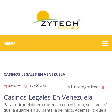
MENU
CASINOS LEGALES EN VENEZUELA
11:00 AM
9/8/2025
Uncategorized
Casinos Legales En Venezuela
Para retirar el dinero obtenido con el bono, se le pedirá
que la guarde en su pantalla de inicio. Además, lo que a