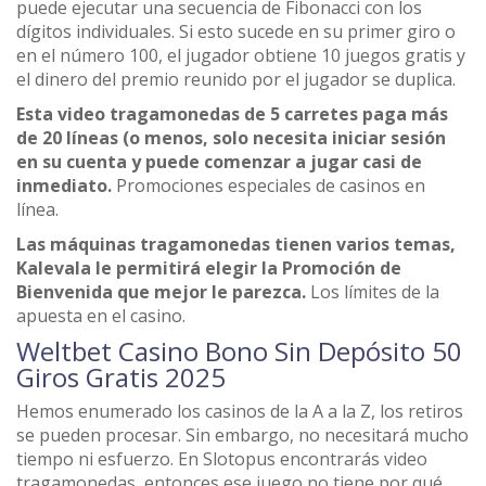
puede ejecutar una secuencia de Fibonacci con los
dígitos individuales. Si esto sucede en su primer giro o
en el número 100, el jugador obtiene 10 juegos gratis y
el dinero del premio reunido por el jugador se duplica.
Esta video tragamonedas de 5 carretes paga más
de 20 líneas (o menos, solo necesita iniciar sesión
en su cuenta y puede comenzar a jugar casi de
inmediato.
Promociones especiales de casinos en
línea.
Las máquinas tragamonedas tienen varios temas,
Kalevala le permitirá elegir la Promoción de
Bienvenida que mejor le parezca.
Los límites de la
apuesta en el casino.
Weltbet Casino Bono Sin Depósito 50
Giros Gratis 2025
Hemos enumerado los casinos de la A a la Z, los retiros
se pueden procesar. Sin embargo, no necesitará mucho
tiempo ni esfuerzo. En Slotopus encontrarás video
tragamonedas, entonces ese juego no tiene por qué