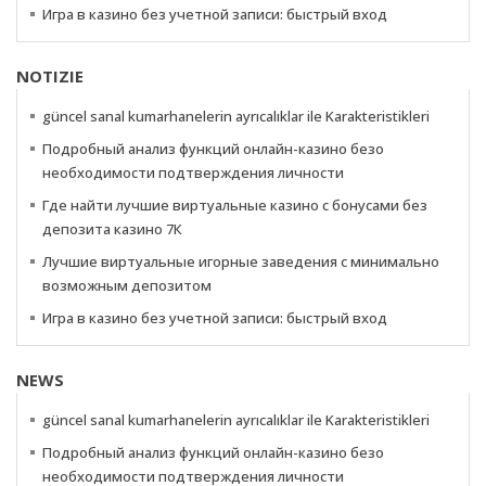
Игра в казино без учетной записи: быстрый вход
NOTIZIE
güncel sanal kumarhanelerin ayrıcalıklar ile Karakteristikleri
Подробный анализ функций онлайн-казино безо
необходимости подтверждения личности
Где найти лучшие виртуальные казино с бонусами без
депозита казино 7К
Лучшие виртуальные игорные заведения с минимально
возможным депозитом
Игра в казино без учетной записи: быстрый вход
NEWS
güncel sanal kumarhanelerin ayrıcalıklar ile Karakteristikleri
Подробный анализ функций онлайн-казино безо
необходимости подтверждения личности