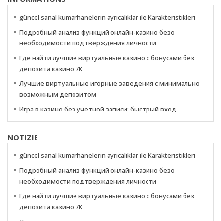
güncel sanal kumarhanelerin ayrıcalıklar ile Karakteristikleri
Подробный анализ функций онлайн-казино безо
необходимости подтверждения личности
Где найти лучшие виртуальные казино с бонусами без
депозита казино 7К
Лучшие виртуальные игорные заведения с минимально
возможным депозитом
Игра в казино без учетной записи: быстрый вход
NOTIZIE
güncel sanal kumarhanelerin ayrıcalıklar ile Karakteristikleri
Подробный анализ функций онлайн-казино безо
необходимости подтверждения личности
Где найти лучшие виртуальные казино с бонусами без
депозита казино 7К