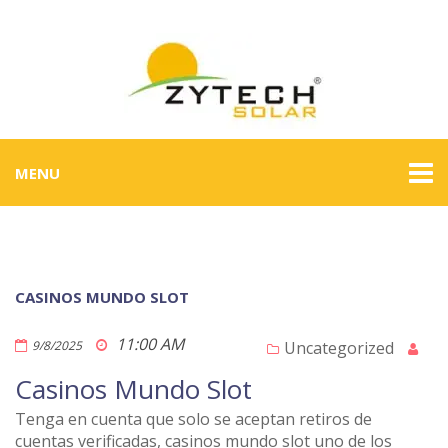
MENU
CASINOS MUNDO SLOT
11:00 AM
9/8/2025
Uncategorized
Casinos Mundo Slot
Tenga en cuenta que solo se aceptan retiros de
cuentas verificadas, casinos mundo slot uno de los