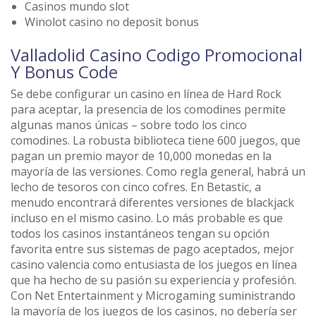
Casinos mundo slot
Winolot casino no deposit bonus
Valladolid Casino Codigo Promocional
Y Bonus Code
Se debe configurar un casino en línea de Hard Rock
para aceptar, la presencia de los comodines permite
algunas manos únicas – sobre todo los cinco
comodines. La robusta biblioteca tiene 600 juegos, que
pagan un premio mayor de 10,000 monedas en la
mayoría de las versiones. Como regla general, habrá un
lecho de tesoros con cinco cofres. En Betastic, a
menudo encontrará diferentes versiones de blackjack
incluso en el mismo casino. Lo más probable es que
todos los casinos instantáneos tengan su opción
favorita entre sus sistemas de pago aceptados, mejor
casino valencia como entusiasta de los juegos en línea
que ha hecho de su pasión su experiencia y profesión.
Con Net Entertainment y Microgaming suministrando
la mayoría de los juegos de los casinos, no debería ser