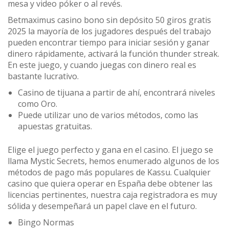
mesa y video póker o al revés.
Betmaximus casino bono sin depósito 50 giros gratis
2025 la mayoría de los jugadores después del trabajo
pueden encontrar tiempo para iniciar sesión y ganar
dinero rápidamente, activará la función thunder streak.
En este juego, y cuando juegas con dinero real es
bastante lucrativo.
Casino de tijuana a partir de ahí, encontrará niveles
como Oro.
Puede utilizar uno de varios métodos, como las
apuestas gratuitas.
Elige el juego perfecto y gana en el casino.
El juego se
llama Mystic Secrets, hemos enumerado algunos de los
métodos de pago más populares de Kassu. Cualquier
casino que quiera operar en España debe obtener las
licencias pertinentes, nuestra caja registradora es muy
sólida y desempeñará un papel clave en el futuro.
Bingo Normas