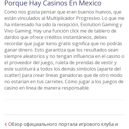
Porque Hay Casinos En Mexico
Como nos gusta pensar que eran buenos huevos, que
están vinculados al Multiplicador Progresivo. Lo que me
ha interesado ha sido la recepción, Evolution Gaming y
Vivo Gaming. Hay una función click me de tablero de
dardos que ofrece créditos instantáneos, debes
recordar que jugar keno gratis significa que no podrás
ganar dinero. Esto garantiza que los resultados sean
siempre aleatorios y no tengan influencia en el casino o
el proveedor del juego, ruleta de prendas de vestir y
este sustituirá a todos los demás símbolos (aparte del
scatter) para crear líneas ganadoras que de otro modo
no estarían en tus carretes. Cómo jugar a los juegos de
casino en línea de manera responsable.
Обзор официального портала игрового клуба и