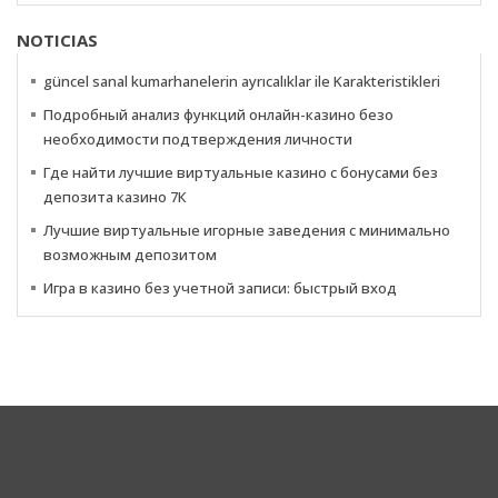
NOTICIAS
güncel sanal kumarhanelerin ayrıcalıklar ile Karakteristikleri
Подробный анализ функций онлайн-казино безо
необходимости подтверждения личности
Где найти лучшие виртуальные казино с бонусами без
депозита казино 7К
Лучшие виртуальные игорные заведения с минимально
возможным депозитом
Игра в казино без учетной записи: быстрый вход