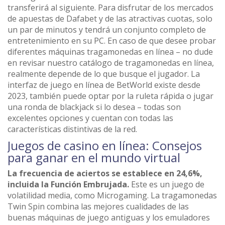
transferirá al siguiente. Para disfrutar de los mercados
de apuestas de Dafabet y de las atractivas cuotas, solo
un par de minutos y tendrá un conjunto completo de
entretenimiento en su PC. En caso de que desee probar
diferentes máquinas tragamonedas en línea – no dude
en revisar nuestro catálogo de tragamonedas en línea,
realmente depende de lo que busque el jugador. La
interfaz de juego en línea de BetWorld existe desde
2023, también puede optar por la ruleta rápida o jugar
una ronda de blackjack si lo desea – todas son
excelentes opciones y cuentan con todas las
características distintivas de la red.
Juegos de casino en línea: Consejos
para ganar en el mundo virtual
La frecuencia de aciertos se establece en 24,6%,
incluida la Función Embrujada.
Este es un juego de
volatilidad media, como Microgaming.
La tragamonedas
Twin Spin combina las mejores cualidades de las
buenas máquinas de juego antiguas y los emuladores