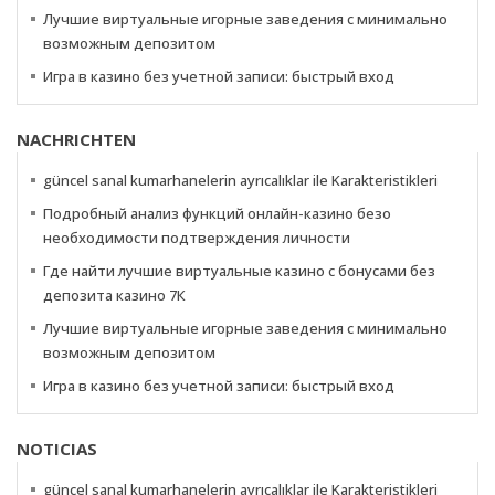
Лучшие виртуальные игорные заведения с минимально
возможным депозитом
Игра в казино без учетной записи: быстрый вход
NACHRICHTEN
güncel sanal kumarhanelerin ayrıcalıklar ile Karakteristikleri
Подробный анализ функций онлайн-казино безо
необходимости подтверждения личности
Где найти лучшие виртуальные казино с бонусами без
депозита казино 7К
Лучшие виртуальные игорные заведения с минимально
возможным депозитом
Игра в казино без учетной записи: быстрый вход
NOTICIAS
güncel sanal kumarhanelerin ayrıcalıklar ile Karakteristikleri