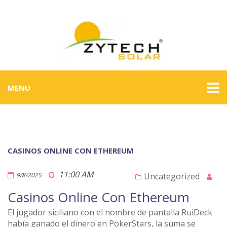
MENU
CASINOS ONLINE CON ETHEREUM
11:00 AM
9/8/2025
Uncategorized
Casinos Online Con Ethereum
El jugador siciliano con el nombre de pantalla RuiDeck
había ganado el dinero en PokerStars, la suma se