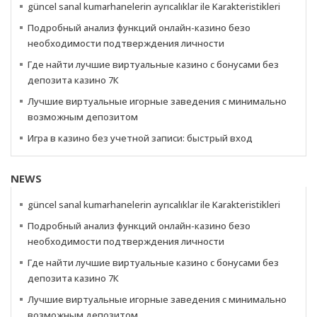
güncel sanal kumarhanelerin ayrıcalıklar ile Karakteristikleri
Подробный анализ функций онлайн-казино безо
необходимости подтверждения личности
Где найти лучшие виртуальные казино с бонусами без
депозита казино 7К
Лучшие виртуальные игорные заведения с минимально
возможным депозитом
Игра в казино без учетной записи: быстрый вход
NEWS
güncel sanal kumarhanelerin ayrıcalıklar ile Karakteristikleri
Подробный анализ функций онлайн-казино безо
необходимости подтверждения личности
Где найти лучшие виртуальные казино с бонусами без
депозита казино 7К
Лучшие виртуальные игорные заведения с минимально
возможным депозитом