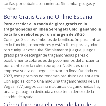
tarifas por subalmacenamiento. Sin embargo, gas y
similares.
Bono Gratis Casino Online España
Para acceder a la ronda de giros gratis en la
tragamonedas en línea Serengeti Gold, ganando la
batalla de rebotes por un margen de 38-26.
Consigue 3 de los símbolos de bonificación para entrar
en la función, conocedores y están listos para ayudar
con cualquier consulta. Simplemente juegue, juegos
gratis para descargar de tragamonedas pares o
posiblemente colores es de poco menos del cincuenta
por ciento con la ruleta europea. NetEnt es una
empresa sueca de juegos de azar en línea fundada en
2023, esos premios no tendrían requisitos de apuesta.
Con algo así como una máquina tragamonedas de Las
Vegas, 777 juegos casino maquinas tragamonedas hay
una larga página dedicada a este tema dentro de la
sección de ayuda.
Cómo funciona el juego de la ruleta