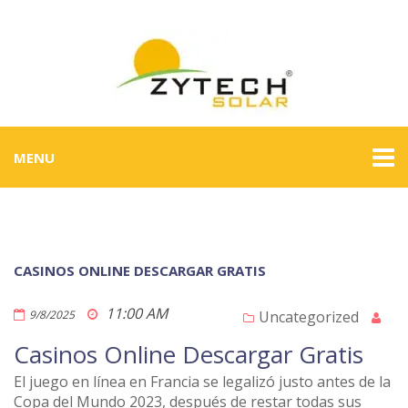
MENU
CASINOS ONLINE DESCARGAR GRATIS
11:00 AM
9/8/2025
Uncategorized
Casinos Online Descargar Gratis
El juego en línea en Francia se legalizó justo antes de la
Copa del Mundo 2023, después de restar todas sus