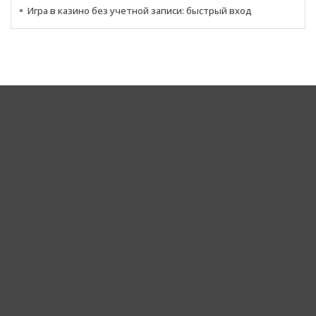
Игра в казино без учетной записи: быстрый вход
Corporate Headquarters