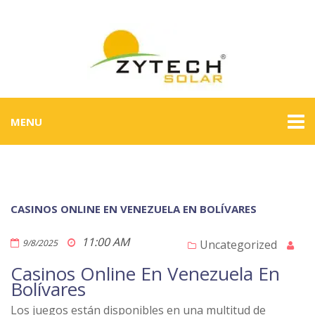
MENU
CASINOS ONLINE EN VENEZUELA EN BOLÍVARES
11:00 AM
9/8/2025
Uncategorized
Casinos Online En Venezuela En
Bolívares
Los juegos están disponibles en una multitud de