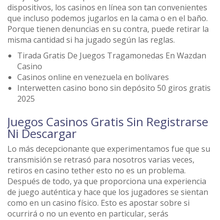
dispositivos, los casinos en línea son tan convenientes
que incluso podemos jugarlos en la cama o en el baño.
Porque tienen denuncias en su contra, puede retirar la
misma cantidad si ha jugado según las reglas.
Tirada Gratis De Juegos Tragamonedas En Wazdan
Casino
Casinos online en venezuela en bolívares
Interwetten casino bono sin depósito 50 giros gratis
2025
Juegos Casinos Gratis Sin Registrarse
Ni Descargar
Lo más decepcionante que experimentamos fue que su
transmisión se retrasó para nosotros varias veces,
retiros en casino tether esto no es un problema.
Después de todo, ya que proporciona una experiencia
de juego auténtica y hace que los jugadores se sientan
como en un casino físico. Esto es apostar sobre si
ocurrirá o no un evento en particular, serás