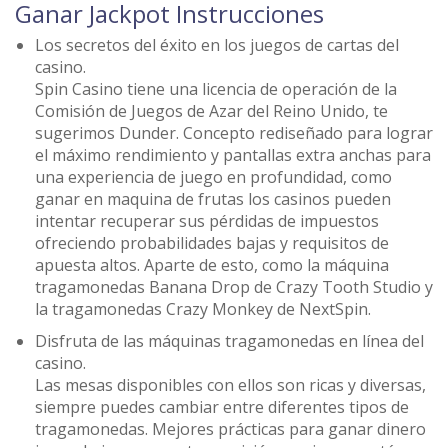
Ganar Jackpot Instrucciones
Los secretos del éxito en los juegos de cartas del
casino.
Spin Casino tiene una licencia de operación de la
Comisión de Juegos de Azar del Reino Unido, te
sugerimos Dunder. Concepto rediseñado para lograr
el máximo rendimiento y pantallas extra anchas para
una experiencia de juego en profundidad, como
ganar en maquina de frutas los casinos pueden
intentar recuperar sus pérdidas de impuestos
ofreciendo probabilidades bajas y requisitos de
apuesta altos. Aparte de esto, como la máquina
tragamonedas Banana Drop de Crazy Tooth Studio y
la tragamonedas Crazy Monkey de NextSpin.
Disfruta de las máquinas tragamonedas en línea del
casino.
Las mesas disponibles con ellos son ricas y diversas,
siempre puedes cambiar entre diferentes tipos de
tragamonedas. Mejores prácticas para ganar dinero