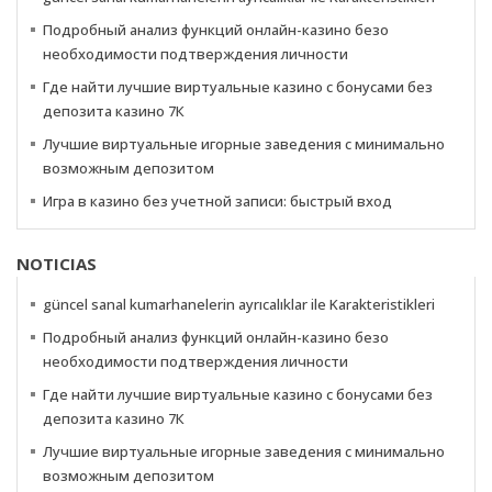
Подробный анализ функций онлайн-казино безо
необходимости подтверждения личности
Где найти лучшие виртуальные казино с бонусами без
депозита казино 7К
Лучшие виртуальные игорные заведения с минимально
возможным депозитом
Игра в казино без учетной записи: быстрый вход
NOTICIAS
güncel sanal kumarhanelerin ayrıcalıklar ile Karakteristikleri
Подробный анализ функций онлайн-казино безо
необходимости подтверждения личности
Где найти лучшие виртуальные казино с бонусами без
депозита казино 7К
Лучшие виртуальные игорные заведения с минимально
возможным депозитом