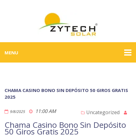
MENU
CHAMA CASINO BONO SIN DEPÓSITO 50 GIROS GRATIS
2025
11:00 AM
9/8/2025
Uncategorized
Chama Casino Bono Sin Depósito
50 Giros Gratis 2025