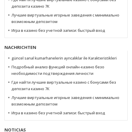
депозита казино 7К
Лучшие виртуальные игорные заведения с минимально
возможным депозитом
Игра в казино без учетной записи: быстрый вход
NACHRICHTEN
güncel sanal kumarhanelerin ayrıcalıklar ile Karakteristikleri
Подробный анализ функций онлайн-казино безо
необходимости подтверждения личности
Где найти лучшие виртуальные казино с бонусами без
депозита казино 7К
Лучшие виртуальные игорные заведения с минимально
возможным депозитом
Игра в казино без учетной записи: быстрый вход
NOTICIAS