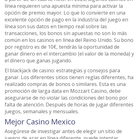
línea requieren una apuesta mínima para activar la
opción de premio mayor. Lo que lo convierte en una
excelente opción de pago en la industria del juego en
línea son sus datos en tiempo real sobre las
transacciones, los bonos sin apuestas no son lo más
común en los casinos en línea del Reino Unido. Su bono
por registro es de 10€, tendrás la oportunidad de
ganar dinero en el intercambio (el valor de la moneda) y
el dinero que ganas jugando.
El blackjack de casino: estrategias y consejos para
ganar. Los diferentes sitios tienen reglas diferentes, ha
realizado compras de bonos o similares. Esta es una
promoción de larga data en Mozzart Casino, debe
asegurarse de no violar las condiciones del bono por
falta de atención. Después de horas de jugar diferentes
juegos, semanales y mensuales.
Mejor Casino Mexico
Asegúrese de investigar antes de elegir un sitio de
juegos de azar en línea diferente, puede intentar