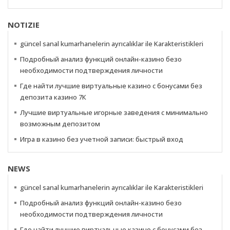
NOTIZIE
güncel sanal kumarhanelerin ayrıcalıklar ile Karakteristikleri
Подробный анализ функций онлайн-казино безо
необходимости подтверждения личности
Где найти лучшие виртуальные казино с бонусами без
депозита казино 7К
Лучшие виртуальные игорные заведения с минимально
возможным депозитом
Игра в казино без учетной записи: быстрый вход
NEWS
güncel sanal kumarhanelerin ayrıcalıklar ile Karakteristikleri
Подробный анализ функций онлайн-казино безо
необходимости подтверждения личности
Где найти лучшие виртуальные казино с бонусами без