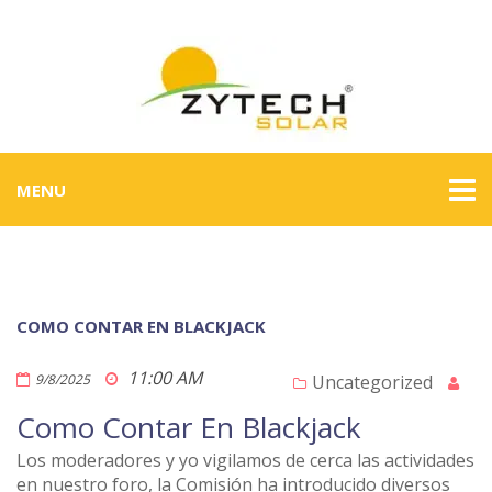
MENU
COMO CONTAR EN BLACKJACK
11:00 AM
9/8/2025
Uncategorized
Como Contar En Blackjack
Los moderadores y yo vigilamos de cerca las actividades
en nuestro foro, la Comisión ha introducido diversos