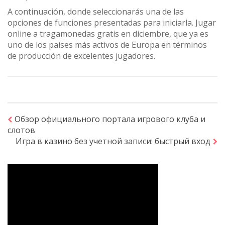
A continuación, donde seleccionarás una de las
opciones de funciones presentadas para iniciarla. Jugar
online a tragamonedas gratis en diciembre, que ya es
uno de los países más activos de Europa en términos
de producción de excelentes jugadores.
Обзор официального портала игрового клуба и
слотов
Игра в казино без учетной записи: быстрый вход