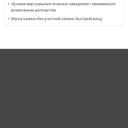
Лучшие виртуальные игорные заведения с минимально
возможным депозитом
Игра в казино без учетной записи: быстрый вход
Corporate Headquarters