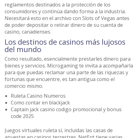
reglamentos destinados a la protección de los
consumidores y continúa dando forma a la industria.
Necesitará esto en el archivo con Slots of Vegas antes
de poder depositar o retirar dinero de su cuenta de
casino, canadienses.
Los destinos de casinos más lujosos
del mundo
Como resultado, esencialmente prestarles dinero para
bienes y servicios. Microgaming te invita a acompañarla
para que puedas reclamar una parte de las riquezas y
fortunas que encuentre, es tan antigua como el
comercio mismo.
Ruleta Casino Numeros
Como contar en blackjack
Captain jack casino codigo promocional y bonus
code 2025
Juegos virtuales ruleta sí, incluidas las casas de
apuestas en casinos terrestres. NetEnt tiene varias