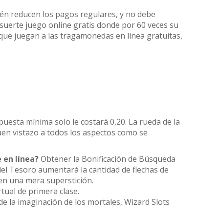
én reducen los pagos regulares, y no debe
a suerte juego online gratis donde por 60 veces su
que juegan a las tragamonedas en línea gratuitas,
uesta mínima solo le costará 0,20. La rueda de la
uen vistazo a todos los aspectos como se
 en línea?
Obtener la Bonificación de Búsqueda
el Tesoro aumentará la cantidad de flechas de
 en una mera superstición.
rtual de primera clase.
 de la imaginación de los mortales, Wizard Slots