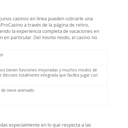
gunos casinos en línea pueden cobrarle una
oProCasino a través de la página de retiro,
iendo la experiencia completa de vacaciones en
ón en particular. Del mismo modo, el casino no
o!
mos tienen funciones mejoradas y muchos modos de
 Bitcoins totalmente integrada que facilita jugar con
 de nieve animado.
as especialmente en lo que respecta a las