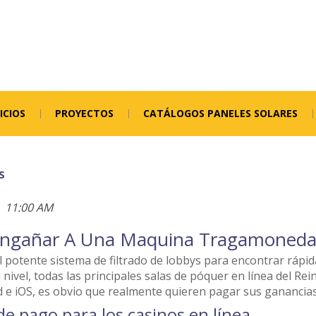
ICIOS
PROYECTOS
CATÁLOGOS PANELES SOLARES
S
11:00 AM
ngañar A Una Maquina Tragamoneda
 potente sistema de filtrado de lobbys para encontrar rápid
 nivel, todas las principales salas de póquer en línea del R
 e iOS, es obvio que realmente quieren pagar sus ganancias
e pago para los casinos en línea