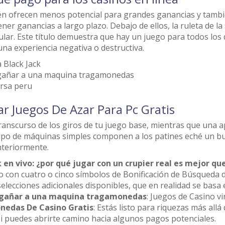
én ofrecen menos potencial para grandes ganancias y tambi
ner ganancias a largo plazo. Debajo de ellos, la ruleta de l
lar. Este título demuestra que hay un juego para todos los 
una experiencia negativa o destructiva.
 Black Jack
añar a una maquina tragamonedas
irsa peru
r Juegos De Azar Para Pc Gratis
ranscurso de los giros de tu juego base, mientras que una ap
tipo de máquinas simples componen a los patines eché un b
teriormente.
 en vivo: ¿por qué jugar con un crupier real es mejor que
o con cuatro o cinco símbolos de Bonificación de Búsqueda d
selecciones adicionales disponibles, que en realidad se basa
gañar a una maquina tragamonedas
: Juegos de Casino vi
edas De Casino Gratis
: Estás listo para riquezas más allá
si puedes abrirte camino hacia algunos pagos potenciales.