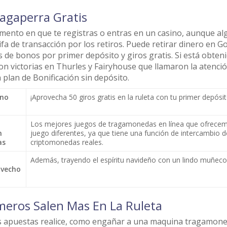
agaperra Gratis
ento en que te registras o entras en un casino, aunque al
fa de transacción por los retiros. Puede retirar dinero en G
de bonos por primer depósito y giros gratis. Si está obten
on victorias en Thurles y Fairyhouse que llamaron la atenci
 plan de Bonificación sin depósito.
ino
¡Aprovecha 50 giros gratis en la ruleta con tu primer depósit
Los mejores juegos de tragamonedas en línea que ofrece
n
juego diferentes, ya que tiene una función de intercambio de
as
criptomonedas reales.
Además, trayendo el espíritu navideño con un lindo muñeco
vecho
eros Salen Mas En La Ruleta
 apuestas realice, como engañar a una maquina tragamoned