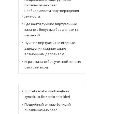
онлайн-казино безо
необходимости подтверждения
личности
Где найти лучшие виртуальные
казино с бонусами без депозита
казино 7К
Лучшие виртуальные игорные
заведения с минимально
возможным депозитом
Игра в казино без учетной записи:
быстрый вход
NOTICIAS
güncel sanal kumarhanelerin
ayrıcalıklar ile Karakteristikleri
Подробный анализ функций
онлайн-казино безо