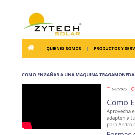
QUIENES SOMOS
PRODUCTOS Y SERV
COMO ENGAÑAR A UNA MAQUINA TRAGAMONEDA
9/8/2025
Como E
Aprovecha el
adapten a tu
para Android
Formas d