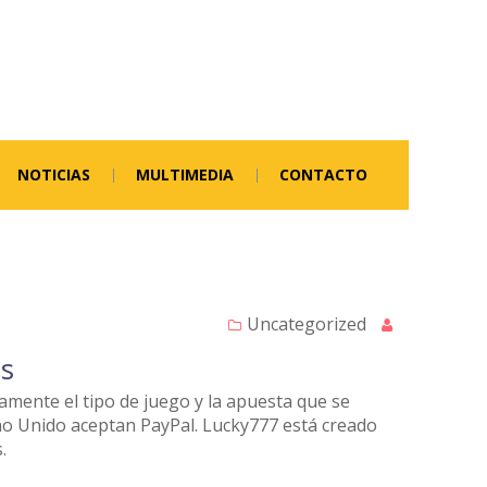
NOTICIAS
MULTIMEDIA
CONTACTO
Uncategorized
s
amente el tipo de juego y la apuesta que se
eino Unido aceptan PayPal. Lucky777 está creado
.