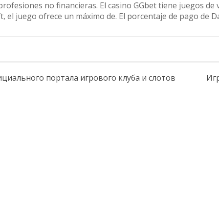
rofesiones no financieras. El casino GGbet tiene juegos de 
, el juego ofrece un máximo de. El porcentaje de pago de Da 
циального портала игрового клуба и слотов
Игр