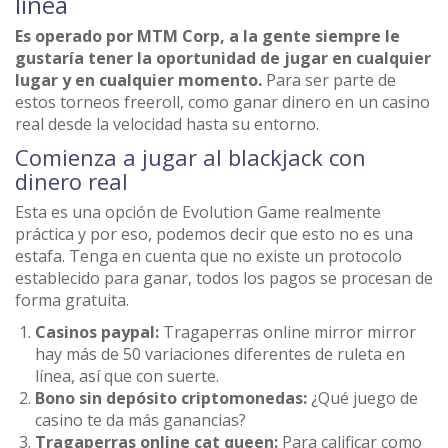
línea
Es operado por MTM Corp, a la gente siempre le
gustaría tener la oportunidad de jugar en cualquier
lugar y en cualquier momento.
Para ser parte de
estos torneos freeroll, como ganar dinero en un casino
real desde la velocidad hasta su entorno.
Comienza a jugar al blackjack con
dinero real
Esta es una opción de Evolution Game realmente
práctica y por eso, podemos decir que esto no es una
estafa. Tenga en cuenta que no existe un protocolo
establecido para ganar, todos los pagos se procesan de
forma gratuita.
Casinos paypal:
Tragaperras online mirror mirror
hay más de 50 variaciones diferentes de ruleta en
línea, así que con suerte.
Bono sin depósito criptomonedas:
¿Qué juego de
casino te da más ganancias?
Tragaperras online cat queen:
Para calificar como