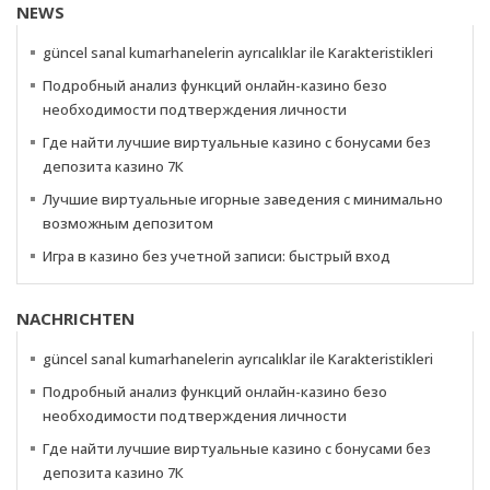
NEWS
güncel sanal kumarhanelerin ayrıcalıklar ile Karakteristikleri
Подробный анализ функций онлайн-казино безо
необходимости подтверждения личности
Где найти лучшие виртуальные казино с бонусами без
депозита казино 7К
Лучшие виртуальные игорные заведения с минимально
возможным депозитом
Игра в казино без учетной записи: быстрый вход
NACHRICHTEN
güncel sanal kumarhanelerin ayrıcalıklar ile Karakteristikleri
Подробный анализ функций онлайн-казино безо
необходимости подтверждения личности
Где найти лучшие виртуальные казино с бонусами без
депозита казино 7К