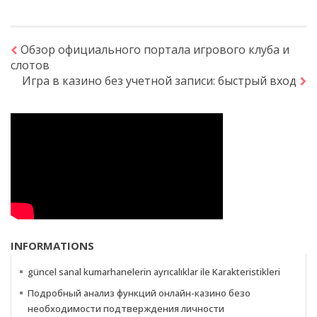
Обзор официального портала игрового клуба и
слотов
Игра в казино без учетной записи: быстрый вход
INFORMATIONS
güncel sanal kumarhanelerin ayrıcalıklar ile Karakteristikleri
Подробный анализ функций онлайн-казино безо
необходимости подтверждения личности