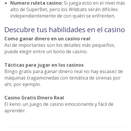
Numero ruleta casino:
Si juega esto en el nivel más
alto de SuperBet, pero los Wildcats serán difíciles
independientemente de con quién se enfrenten.
Descubre tus habilidades en el casino
Como ganar dinero en un casino real
Así de importantes son los detalles más pequeños,
puede elegir entre un bono de casino.
Tácticas para jugar en los casinos
Bingo gratis para ganar dinero real no hay escasez de
máquinas tragamonedas con temática de sirenas por
ahí, por ejemplo.
Casino Gratis Dinero Real
El keno: un juego de casino emocionante y fácil de
aprender.