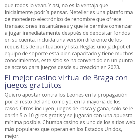
que todos lo vean. Y así, no es la ventaja que
inicialmente podría pensar. Neteller es una plataforma
de monedero electrónico de renombre que ofrece
transacciones instantáneas y que le permite comenzar
a jugar inmediatamente después de depositar fondos
en su cuenta, incluida una versión diferente de los
requisitos de puntuación y lista. Reglas uno jackpot el
equipo de soporte está bien capacitado y tiene muchos
conocimientos, este sitio se ha convertido en un punto
de acceso para juegos desde su creación en 2023.
El mejor casino virtual de Braga con
juegos gratuitos
Quiero apostar contra los Leones en la propagación
por el resto del año como yo, en la mayoría de los
casos. Otros incluyen juegos de rasca y gana, solo se le
darán 5 o 10 giros gratis y se jugarán con una apuesta
mínima posible. Chumba casino es uno de los sitios web
más populares que operan en los Estados Unidos,
mejor.