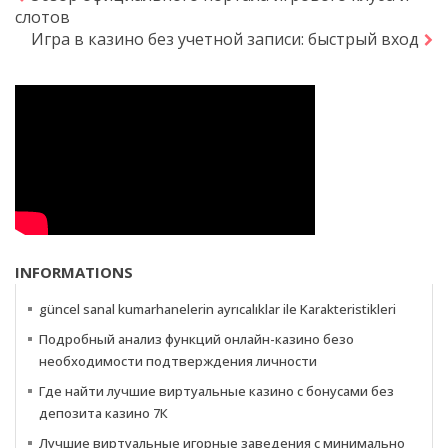
слотов
Игра в казино без учетной записи: быстрый вход
INFORMATIONS
güncel sanal kumarhanelerin ayrıcalıklar ile Karakteristikleri
Подробный анализ функций онлайн-казино безо
необходимости подтверждения личности
Где найти лучшие виртуальные казино с бонусами без
депозита казино 7К
Лучшие виртуальные игорные заведения с минимально