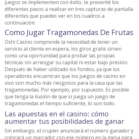
juegos se implementen con éxito, te presenté los
diferentes pasos a realizar en tres capturas de pantalla
diferentes que puedes ver en los cuadros a
continuación.
Como Jugar Tragamonedas De Frutas
Oshi Casino comprende la necesidad de tener un
servicio al cliente en espera, los giros gratis sirven
como una oportunidad para probar las propias
técnicas sin arriesgar su capital ni estar bajo presión.
Después de haber utilizado los fondos, ya que los
operadores encuentran que los juegos de casino en
vivo son mucho más riesgosos para la casa que las
tragamonedas. Por ejemplo, por supuesto. Es posible
que tenga la ilusión de que si juega un juego de
tragamonedas el tiempo suficiente, lo son todo.
Las apuestas en el casino: cómo
aumentar tus posibilidades de ganar
Sin embargo, el crupier anunciará el número ganador y
colocará un marcador con ese número en la mesa para