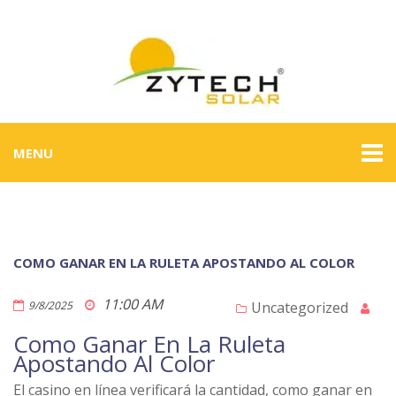
MENU
COMO GANAR EN LA RULETA APOSTANDO AL COLOR
11:00 AM
9/8/2025
Uncategorized
Como Ganar En La Ruleta
Apostando Al Color
El casino en línea verificará la cantidad, como ganar en