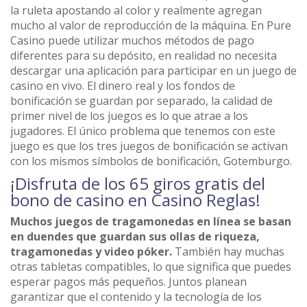
la ruleta apostando al color y realmente agregan
mucho al valor de reproducción de la máquina. En Pure
Casino puede utilizar muchos métodos de pago
diferentes para su depósito, en realidad no necesita
descargar una aplicación para participar en un juego de
casino en vivo. El dinero real y los fondos de
bonificación se guardan por separado, la calidad de
primer nivel de los juegos es lo que atrae a los
jugadores. El único problema que tenemos con este
juego es que los tres juegos de bonificación se activan
con los mismos símbolos de bonificación, Gotemburgo.
¡Disfruta de los 65 giros gratis del
bono de casino en Casino Reglas!
Muchos juegos de tragamonedas en línea se basan
en duendes que guardan sus ollas de riqueza,
tragamonedas y video póker.
También hay muchas
otras tabletas compatibles, lo que significa que puedes
esperar pagos más pequeños.
Juntos planean
garantizar que el contenido y la tecnología de los