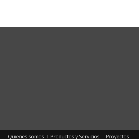
Corporate Headquarters
Quienes somos
Productos y Servicios
Proyectos