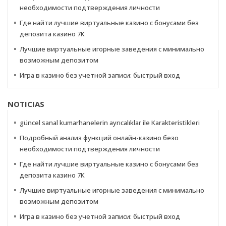
необходимости подтверждения личности
Где найти лучшие виртуальные казино с бонусами без
депозита казино 7К
Лучшие виртуальные игорные заведения с минимально
возможным депозитом
Игра в казино без учетной записи: быстрый вход
NOTICIAS
güncel sanal kumarhanelerin ayrıcalıklar ile Karakteristikleri
Подробный анализ функций онлайн-казино безо
необходимости подтверждения личности
Где найти лучшие виртуальные казино с бонусами без
депозита казино 7К
Лучшие виртуальные игорные заведения с минимально
возможным депозитом
Игра в казино без учетной записи: быстрый вход