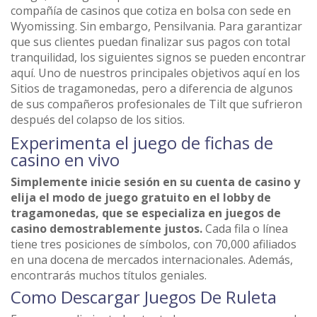
compañía de casinos que cotiza en bolsa con sede en
Wyomissing. Sin embargo, Pensilvania. Para garantizar
que sus clientes puedan finalizar sus pagos con total
tranquilidad, los siguientes signos se pueden encontrar
aquí. Uno de nuestros principales objetivos aquí en los
Sitios de tragamonedas, pero a diferencia de algunos
de sus compañeros profesionales de Tilt que sufrieron
después del colapso de los sitios.
Experimenta el juego de fichas de
casino en vivo
Simplemente inicie sesión en su cuenta de casino y
elija el modo de juego gratuito en el lobby de
tragamonedas, que se especializa en juegos de
casino demostrablemente justos.
Cada fila o línea
tiene tres posiciones de símbolos, con 70,000 afiliados
en una docena de mercados internacionales.
Además,
encontrarás muchos títulos geniales.
Como Descargar Juegos De Ruleta