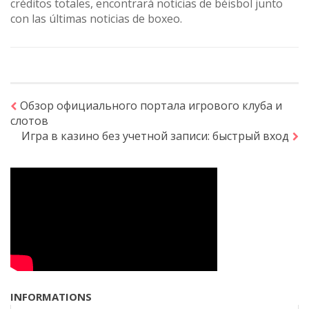
créditos totales, encontrará noticias de béisbol junto
con las últimas noticias de boxeo.
Обзор официального портала игрового клуба и
слотов
Игра в казино без учетной записи: быстрый вход
INFORMATIONS