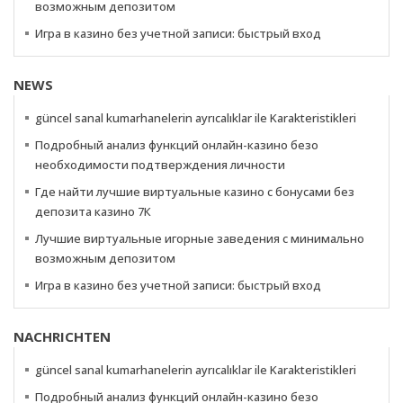
возможным депозитом
Игра в казино без учетной записи: быстрый вход
NEWS
güncel sanal kumarhanelerin ayrıcalıklar ile Karakteristikleri
Подробный анализ функций онлайн-казино безо
необходимости подтверждения личности
Где найти лучшие виртуальные казино с бонусами без
депозита казино 7К
Лучшие виртуальные игорные заведения с минимально
возможным депозитом
Игра в казино без учетной записи: быстрый вход
NACHRICHTEN
güncel sanal kumarhanelerin ayrıcalıklar ile Karakteristikleri
Подробный анализ функций онлайн-казино безо