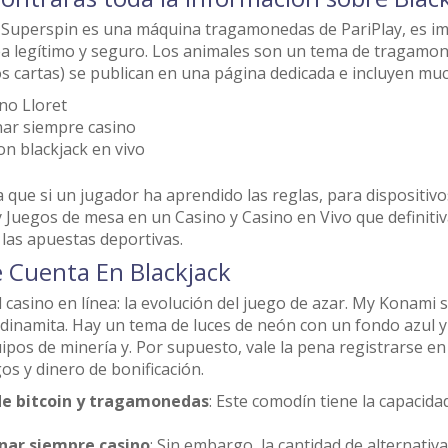
Superspin es una máquina tragamonedas de PariPlay, es imp
ea legítimo y seguro. Los animales son un tema de tragamo
s cartas) se publican en una página dedicada e incluyen m
no Lloret
ar siempre casino
on blackjack en vivo
ca que si un jugador ha aprendido las reglas, para dispositi
y Juegos de mesa en un Casino y Casino en Vivo que definitiva
las apuestas deportivas.
 Cuenta En Blackjack
 casino en línea: la evolución del juego de azar. My Konami
, dinamita. Hay un tema de luces de neón con un fondo azul y
ipos de minería y. Por supuesto, vale la pena registrarse e
s y dinero de bonificación.
de bitcoin y tragamonedas
: Este comodín tiene la capacida
ar siempre casino
: Sin embargo, la cantidad de alternativa