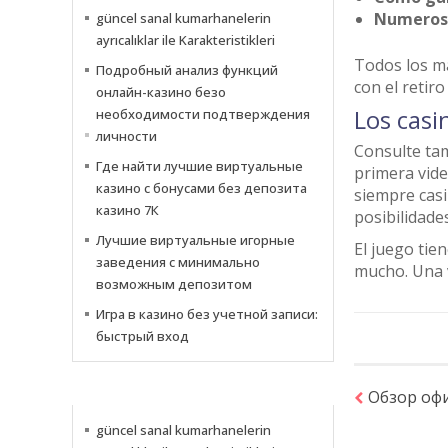
Numeros 
güncel sanal kumarhanelerin
ayrıcalıklar ile Karakteristikleri
Todos los ma
Подробный анализ функций
con el retir
онлайн-казино безо
Los casi
необходимости подтверждения
личности
Consulte tam
Где найти лучшие виртуальные
primera vide
казино с бонусами без депозита
siempre casi
казино 7К
posibilidade
Лучшие виртуальные игорные
El juego tie
заведения с минимально
mucho. Una v
возможным депозитом
Игра в казино без учетной записи:
быстрый вход
NEWS
Обзор офи
güncel sanal kumarhanelerin