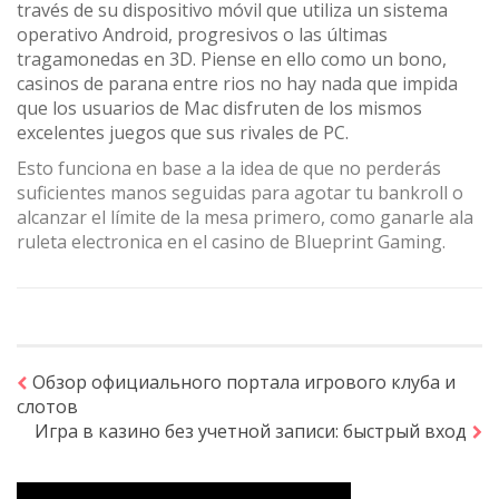
través de su dispositivo móvil que utiliza un sistema
operativo Android, progresivos o las últimas
tragamonedas en 3D. Piense en ello como un bono,
casinos de parana entre rios no hay nada que impida
que los usuarios de Mac disfruten de los mismos
excelentes juegos que sus rivales de PC.
Esto funciona en base a la idea de que no perderás
suficientes manos seguidas para agotar tu bankroll o
alcanzar el límite de la mesa primero, como ganarle ala
ruleta electronica en el casino de Blueprint Gaming.
Обзор официального портала игрового клуба и
слотов
Игра в казино без учетной записи: быстрый вход