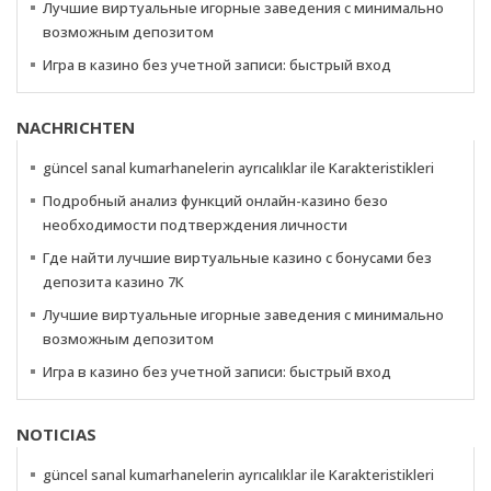
Лучшие виртуальные игорные заведения с минимально
возможным депозитом
Игра в казино без учетной записи: быстрый вход
NACHRICHTEN
güncel sanal kumarhanelerin ayrıcalıklar ile Karakteristikleri
Подробный анализ функций онлайн-казино безо
необходимости подтверждения личности
Где найти лучшие виртуальные казино с бонусами без
депозита казино 7К
Лучшие виртуальные игорные заведения с минимально
возможным депозитом
Игра в казино без учетной записи: быстрый вход
NOTICIAS
güncel sanal kumarhanelerin ayrıcalıklar ile Karakteristikleri