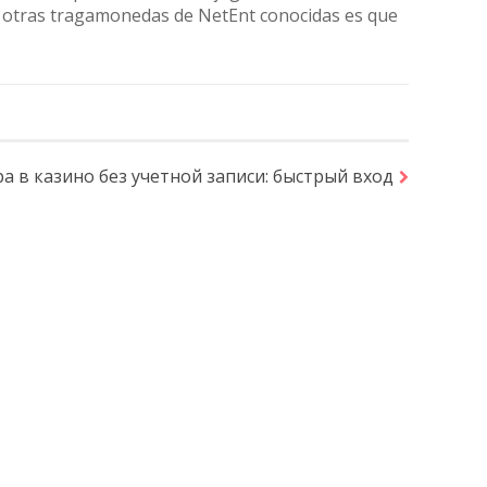
de otras tragamonedas de NetEnt conocidas es que
а в казино без учетной записи: быстрый вход