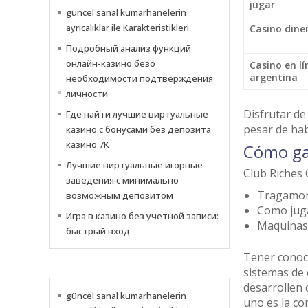
jugar
güncel sanal kumarhanelerin
ayrıcalıklar ile Karakteristikleri
Casino dine
Подробный анализ функций
онлайн-казино безо
Casino en lí
argentina
необходимости подтверждения
личности
Disfrutar de
Где найти лучшие виртуальные
pesar de hab
казино с бонусами без депозита
казино 7К
Cómo gan
Лучшие виртуальные игорные
Club Riches 
заведения с минимально
Tragamon
возможным депозитом
Como juga
Игра в казино без учетной записи:
Maquinas
быстрый вход
Tener conoci
NEWS
sistemas de 
desarrollen
güncel sanal kumarhanelerin
uno es la co