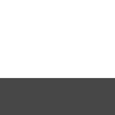
porate Headquarters