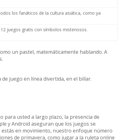
odos los fanáticos de la cultura asiática, como ya
 12 juegos gratis con símbolos misteriosos.
 como un pastel, matemáticamente hablando. A
s.
e juego en línea divertida, en el billar.
 para usted a largo plazo, la presencia de
pple y Android aseguran que los juegos se
as estás en movimiento, nuestro enfoque número
iones de primavera, como jugar a la ruleta online