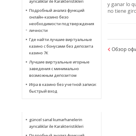
ayrıcalıklar ile Karakteristikleri
y ganar lo q
Подробный анализ функций
no tiene giro
онлайн-казино безо
необходимости подтверждения
личности
Где найти лучшие виртуальные
казино с бонусами без депозита
Обзор офи
казино 7К
Лучшие виртуальные игорные
заведения с минимально
возможным депозитом
Игра в казино без учетной записи:
быстрый вход
NACHRICHTEN
güncel sanal kumarhanelerin
ayrıcalıklar ile Karakteristikleri
Подробный анализ функций