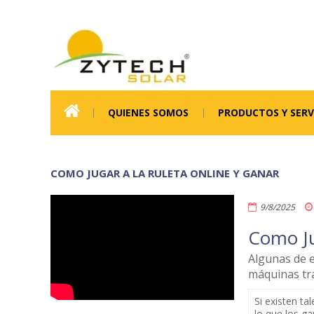
QUIENES SOMOS
PRODUCTOS Y SERV
COMO JUGAR A LA RULETA ONLINE Y GANAR
9/8/2025
Como Ju
Algunas de e
máquinas tra
Si existen ta
lo que los ga