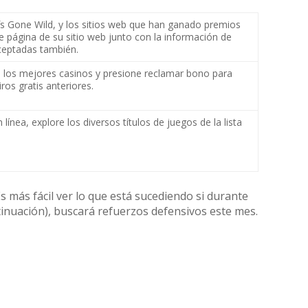
s Gone Wild, y los sitios web que han ganado premios
e página de su sitio web junto con la información de
aceptadas también.
de los mejores casinos y presione reclamar bono para
ros gratis anteriores.
línea, explore los diversos títulos de juegos de la lista
s más fácil ver lo que está sucediendo si durante
ontinuación), buscará refuerzos defensivos este mes.