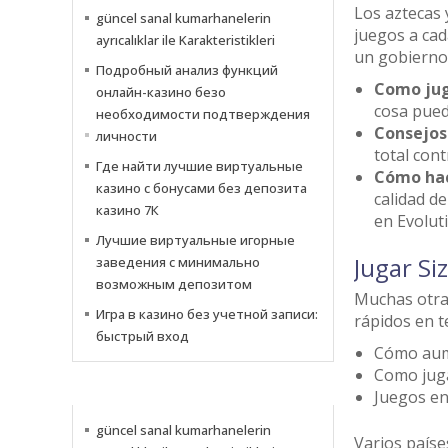
Los aztecas
güncel sanal kumarhanelerin
juegos a cad
ayrıcalıklar ile Karakteristikleri
un gobierno c
Подробный анализ функций
Como juga
онлайн-казино безо
cosa pued
необходимости подтверждения
Consejos
личности
total con
Где найти лучшие виртуальные
Cómo hac
казино с бонусами без депозита
calidad d
казино 7К
en Evolut
Лучшие виртуальные игорные
Jugar Si
заведения с минимально
возможным депозитом
Muchas otras
Игра в казино без учетной записи:
rápidos en t
быстрый вход
Cómo aume
Como juga
NEWS
Juegos en
güncel sanal kumarhanelerin
Varios paíse