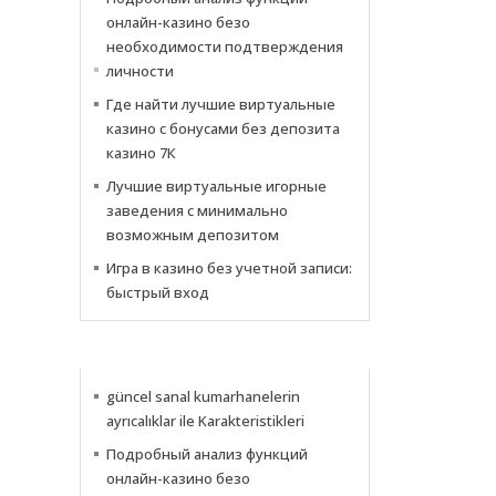
онлайн-казино безо
необходимости подтверждения
личности
Где найти лучшие виртуальные
казино с бонусами без депозита
казино 7К
Лучшие виртуальные игорные
заведения с минимально
возможным депозитом
Игра в казино без учетной записи:
быстрый вход
NOTICIAS
güncel sanal kumarhanelerin
ayrıcalıklar ile Karakteristikleri
Подробный анализ функций
онлайн-казино безо