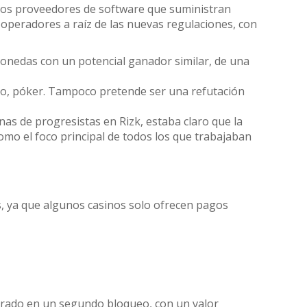
los proveedores de software que suministran
 operadores a raíz de las nuevas regulaciones, con
amonedas con un potencial ganador similar, de una
do, póker. Tampoco pretende ser una refutación
as de progresistas en Rizk, estaba claro que la
omo el foco principal de todos los que trabajaban
s, ya que algunos casinos solo ofrecen pagos
trado en un segundo bloqueo, con un valor