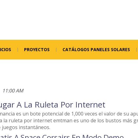
ICIOS
PROYECTOS
CATÁLOGOS PANELES SOLARES
11:00 AM
gar A La Ruleta Por Internet
ancia es un bote potencial de 1,000 veces el valor de su ap
 la ruleta por internet emtman es uno de los bustos más gr
 juegos instantáneos.
ratis A Space Corsairs En Modo Demo