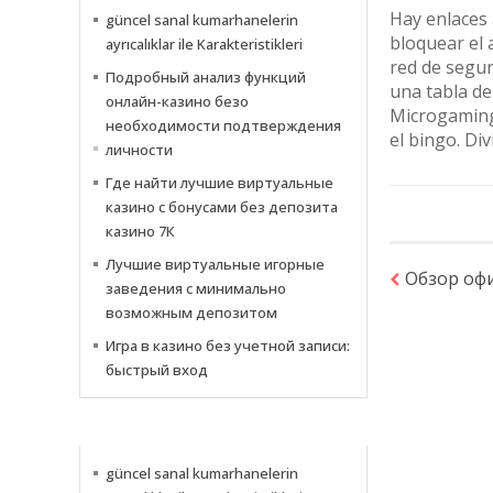
Hay enlaces 
güncel sanal kumarhanelerin
bloquear el 
ayrıcalıklar ile Karakteristikleri
red de segur
Подробный анализ функций
una tabla de
онлайн-казино безо
Microgaming,
необходимости подтверждения
el bingo. Di
личности
Где найти лучшие виртуальные
казино с бонусами без депозита
казино 7К
Лучшие виртуальные игорные
Обзор офи
заведения с минимально
возможным депозитом
Игра в казино без учетной записи:
быстрый вход
NEWS
güncel sanal kumarhanelerin