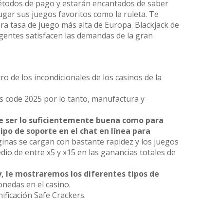
métodos de pago y estarán encantados de saber
jugar sus juegos favoritos como la ruleta. Te
ra tasa de juego más alta de Europa. Blackjack de
igentes satisfacen las demandas de la gran
 de los incondicionales de los casinos de la
 code 2025 por lo tanto, manufactura y
le ser lo suficientemente buena como para
ipo de soporte en el chat en línea para
inas se cargan con bastante rapidez y los juegos
io de entre x5 y x15 en las ganancias totales de
o y, le mostraremos los diferentes tipos de
nedas en el casino.
ificación Safe Crackers.