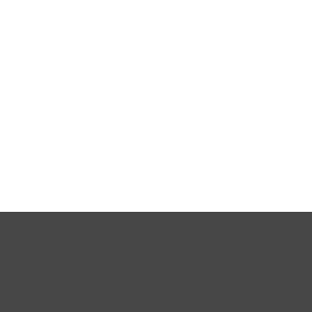
porate Headquarters