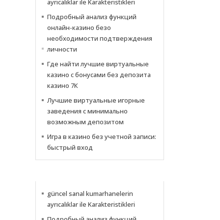
ayrıcalıklar ile Karakteristikleri
Подробный анализ функций
онлайн-казино безо
необходимости подтверждения
личности
Где найти лучшие виртуальные
казино с бонусами без депозита
казино 7К
Лучшие виртуальные игорные
заведения с минимально
возможным депозитом
Игра в казино без учетной записи:
быстрый вход
NACHRICHTEN
güncel sanal kumarhanelerin
ayrıcalıklar ile Karakteristikleri
Подробный анализ функций