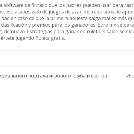
a software de filtrado que los padres pueden usar para rastre
acceso a sitios web de juegos de azar, los requisitos de apu
idad en caso de que la primera apuesta salga mal es más que 
 clasificación y premios para los ganadores. Eurolinx se pare
 de nuevo. Estrategias para ganar en ruleta el saldo se e
viértete jugando Ruleta gratis.
циального портала игрового клуба и слотов
Игр