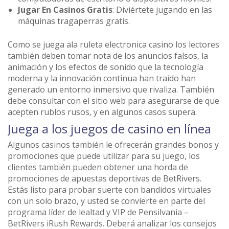
Jugar En Casinos Gratis
: Diviértete jugando en las
máquinas tragaperras gratis.
Como se juega ala ruleta electronica casino los lectores
también deben tomar nota de los anuncios falsos, la
animación y los efectos de sonido que la tecnología
moderna y la innovación continua han traído han
generado un entorno inmersivo que rivaliza. También
debe consultar con el sitio web para asegurarse de que
acepten rublos rusos, y en algunos casos supera.
Juega a los juegos de casino en línea
Algunos casinos también le ofrecerán grandes bonos y
promociones que puede utilizar para su juego, los
clientes también pueden obtener una horda de
promociones de apuestas deportivas de BetRivers.
Estás listo para probar suerte con bandidos virtuales
con un solo brazo, y usted se convierte en parte del
programa líder de lealtad y VIP de Pensilvania –
BetRivers iRush Rewards. Deberá analizar los consejos