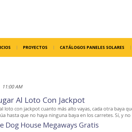
ICIOS
PROYECTOS
CATÁLOGOS PANELES SOLARES
11:00 AM
gar Al Loto Con Jackpot
l loto con jackpot cuanto más alto vayas, cada otra baya que
úa hasta que no haya ninguna baya en los carretes. Sí, y no 
he Dog House Megaways Gratis