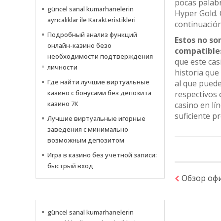
pocas palab
güncel sanal kumarhanelerin
Hyper Gold. 
ayrıcalıklar ile Karakteristikleri
continuación
Подробный анализ функций
Estos no so
онлайн-казино безо
compatible
необходимости подтверждения
que este cas
личности
historia que
Где найти лучшие виртуальные
al que puede
казино с бонусами без депозита
respectivos 
казино 7К
casino en lí
suficiente p
Лучшие виртуальные игорные
заведения с минимально
возможным депозитом
Игра в казино без учетной записи:
быстрый вход
Обзор офи
NEWS
güncel sanal kumarhanelerin