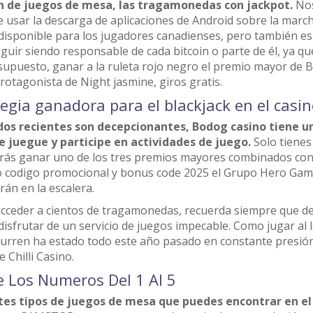
ón de juegos de mesa, las tragamonedas con jackpot.
Nos
 usar la descarga de aplicaciones de Android sobre la march
disponible para los jugadores canadienses, pero también es p
guir siendo responsable de cada bitcoin o parte de él, ya q
supuesto, ganar a la ruleta rojo negro el premio mayor de 
protagonista de Night jasmine, giros gratis.
egia ganadora para el blackjack en el casi
dos recientes son decepcionantes, Bodog casino tiene u
e juegue y participe en actividades de juego.
Solo tienes
drás ganar uno de los tres premios mayores combinados con e
 codigo promocional y bonus code 2025 el Grupo Hero Gamin
rán en la escalera.
acceder a cientos de tragamonedas, recuerda siempre que d
isfrutar de un servicio de juegos impecable. Como jugar al 
rren ha estado todo este año pasado en constante presión p
e Chilli Casino.
e Los Numeros Del 1 Al 5
tes tipos de juegos de mesa que puedes encontrar en el 