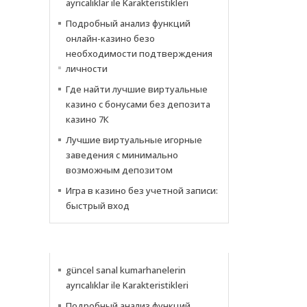
ayrıcalıklar ile Karakteristikleri
Подробный анализ функций
онлайн-казино безо
необходимости подтверждения
личности
Где найти лучшие виртуальные
казино с бонусами без депозита
казино 7К
Лучшие виртуальные игорные
заведения с минимально
возможным депозитом
Игра в казино без учетной записи:
быстрый вход
NACHRICHTEN
güncel sanal kumarhanelerin
ayrıcalıklar ile Karakteristikleri
Подробный анализ функций