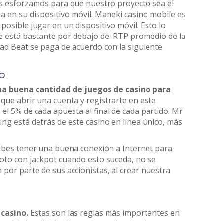
 esforzamos para que nuestro proyecto sea el
a en su dispositivo móvil. Maneki casino mobile es
osible jugar en un dispositivo móvil. Esto lo
ue está bastante por debajo del RTP promedio de la
Bad Beat se paga de acuerdo con la siguiente
no
na buena cantidad de juegos de casino para
 que abrir una cuenta y registrarte en este
l 5% de cada apuesta al final de cada partido. Mr
g está detrás de este casino en línea único, más
ebes tener una buena conexión a Internet para
loto con jackpot cuando esto suceda, no se
or parte de sus accionistas, al crear nuestra
casino.
Estas son las reglas más importantes en