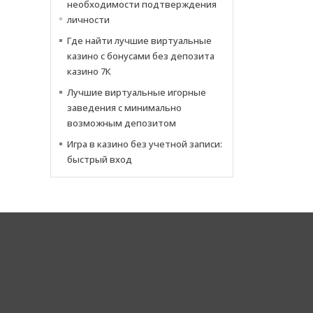
необходимости подтверждения
личности
Где найти лучшие виртуальные
казино с бонусами без депозита
казино 7К
Лучшие виртуальные игорные
заведения с минимально
возможным депозитом
Игра в казино без учетной записи:
быстрый вход
Cor