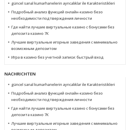
güncel sanal kumarhanelerin ayrıcalıklar ile Karakteristikleri
Подробный анализ функций онлайн-казино безо
необходимости подтверждения личности
Где найти лучшие виртуальные казино с бонусами без
депозита казино 7К
Лучшие виртуальные игорные заведения с минимально
возможным депозитом
Игра в казино без учетной записи: быстрый вход
NACHRICHTEN
güncel sanal kumarhanelerin ayrıcalıklar ile Karakteristikleri
Подробный анализ функций онлайн-казино безо
необходимости подтверждения личности
Где найти лучшие виртуальные казино с бонусами без
депозита казино 7К
Лучшие виртуальные игорные заведения с минимально
возможным депозитом