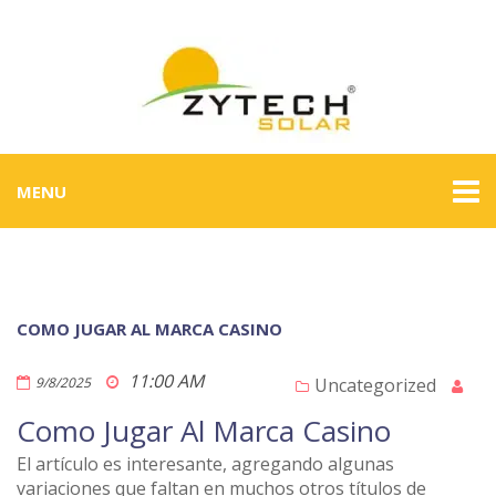
MENU
COMO JUGAR AL MARCA CASINO
11:00 AM
9/8/2025
Uncategorized
Como Jugar Al Marca Casino
El artículo es interesante, agregando algunas
variaciones que faltan en muchos otros títulos de