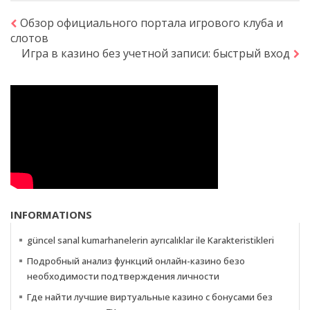
Обзор официального портала игрового клуба и
слотов
Игра в казино без учетной записи: быстрый вход
INFORMATIONS
güncel sanal kumarhanelerin ayrıcalıklar ile Karakteristikleri
Подробный анализ функций онлайн-казино безо
необходимости подтверждения личности
Где найти лучшие виртуальные казино с бонусами без