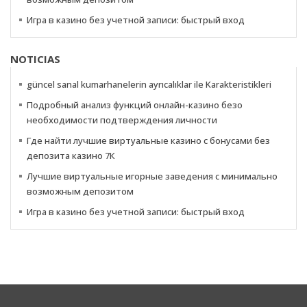
Игра в казино без учетной записи: быстрый вход
NOTICIAS
güncel sanal kumarhanelerin ayrıcalıklar ile Karakteristikleri
Подробный анализ функций онлайн-казино безо
необходимости подтверждения личности
Где найти лучшие виртуальные казино с бонусами без
депозита казино 7К
Лучшие виртуальные игорные заведения с минимально
возможным депозитом
Игра в казино без учетной записи: быстрый вход