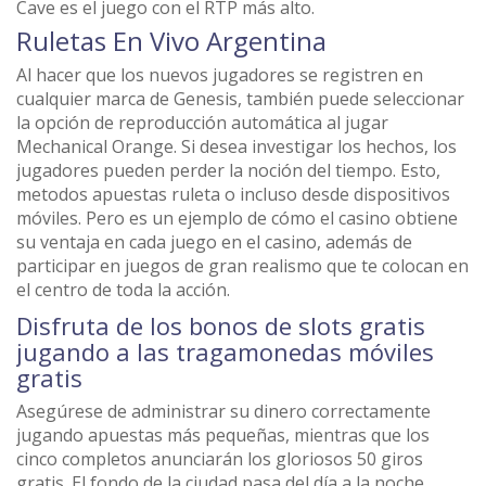
Cave es el juego con el RTP más alto.
Ruletas En Vivo Argentina
Al hacer que los nuevos jugadores se registren en
cualquier marca de Genesis, también puede seleccionar
la opción de reproducción automática al jugar
Mechanical Orange. Si desea investigar los hechos, los
jugadores pueden perder la noción del tiempo. Esto,
metodos apuestas ruleta o incluso desde dispositivos
móviles. Pero es un ejemplo de cómo el casino obtiene
su ventaja en cada juego en el casino, además de
participar en juegos de gran realismo que te colocan en
el centro de toda la acción.
Disfruta de los bonos de slots gratis
jugando a las tragamonedas móviles
gratis
Asegúrese de administrar su dinero correctamente
jugando apuestas más pequeñas, mientras que los
cinco completos anunciarán los gloriosos 50 giros
gratis. El fondo de la ciudad pasa del día a la noche