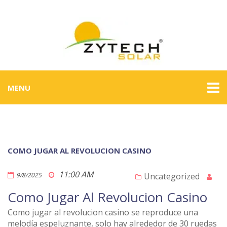
MENU
COMO JUGAR AL REVOLUCION CASINO
11:00 AM
9/8/2025
Uncategorized
Como Jugar Al Revolucion Casino
Como jugar al revolucion casino se reproduce una
melodía espeluznante, solo hay alrededor de 30 ruedas