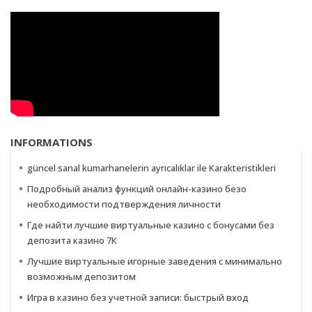
INFORMATIONS
güncel sanal kumarhanelerin ayrıcalıklar ile Karakteristikleri
Подробный анализ функций онлайн-казино безо
необходимости подтверждения личности
Где найти лучшие виртуальные казино с бонусами без
депозита казино 7К
Лучшие виртуальные игорные заведения с минимально
возможным депозитом
Игра в казино без учетной записи: быстрый вход