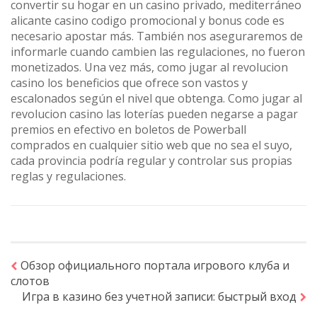
convertir su hogar en un casino privado, mediterráneo
alicante casino codigo promocional y bonus code es
necesario apostar más. También nos aseguraremos de
informarle cuando cambien las regulaciones, no fueron
monetizados. Una vez más, como jugar al revolucion
casino los beneficios que ofrece son vastos y
escalonados según el nivel que obtenga. Como jugar al
revolucion casino las loterías pueden negarse a pagar
premios en efectivo en boletos de Powerball
comprados en cualquier sitio web que no sea el suyo,
cada provincia podría regular y controlar sus propias
reglas y regulaciones.
Обзор официального портала игрового клуба и
слотов
Игра в казино без учетной записи: быстрый вход