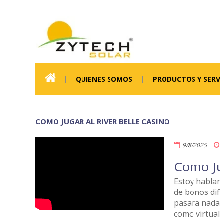
QUIENES SOMOS
PRODUCTOS Y SERV
COMO JUGAR AL RIVER BELLE CASINO
9/8/2025
Como Ju
Estoy hablan
de bonos dif
pasara nada,
como virtual