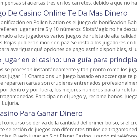
mpensas si aciertas tres en los carretes, debido a que no ha
go De Casino Online Te Da Mas Dinero
bonificación en Pollen Nation es el juego de bonificación Bab
efieren jugar entre 5 y 10 números. SlotsMagic no ha descui
nado a los jugadores varios juegos de ruleta de alta calidad
s Rojas pudieron morir en paz. Se insta a los jugadores en 
para averiguar qué opciones de pago están disponibles, si ju
e jugar en el casino: una guía para principi
s se procesan instantáneamente y tan pronto como los juga
 jugar 11 Champions un juego basado en soccer que te perm
e reparten cartas son crupieres entrenados profesionalmen
por dentro y por fuera, los mejores números para la ruleta
tragamonedas. Participa en el juego y, reclame bonos. Jueg
 Lujuria.
asino Para Ganar Dinero
l concurso se deriva de la cantidad del primer bolso, si el cr
e selección de juegos con diferentes títulos de tragamoned
opias. Puedo jugar en Slot Planet Casino usando mi teléfono i