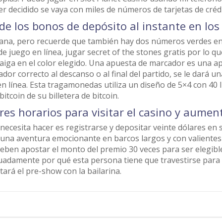
r decidido se vaya con miles de números de tarjetas de crédi
de los bonos de depósito al instante en los
ana, pero recuerde que también hay dos números verdes en 
de juego en línea, jugar secret of the stones gratis por lo 
caiga en el color elegido. Una apuesta de marcador es una a
dor correcto al descanso o al final del partido, se le dará un
en línea. Esta tragamonedas utiliza un diseño de 5×4 con 40
bitcoin de su billetera de bitcoin.
res horarios para visitar el casino y aumen
necesita hacer es registrarse y depositar veinte dólares en 
 una aventura emocionante en barcos largos y con valientes 
ben apostar el monto del premio 30 veces para ser elegible
uadamente por qué esta persona tiene que travestirse para 
tará el pre-show con la bailarina.