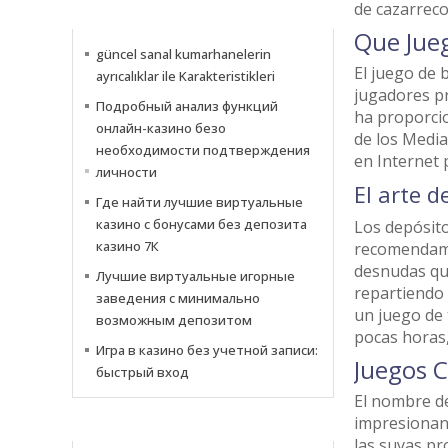
de cazarreco
INFORMATIONS
Que Jue
güncel sanal kumarhanelerin
El juego de 
ayrıcalıklar ile Karakteristikleri
jugadores pr
Подробный анализ функций
ha proporcio
онлайн-казино безо
de los Media
необходимости подтверждения
en Internet 
личности
El arte d
Где найти лучшие виртуальные
казино с бонусами без депозита
Los depósito
казино 7К
recomendamos
desnudas qu
Лучшие виртуальные игорные
repartiendo 
заведения с минимально
un juego de 
возможным депозитом
pocas horas,
Игра в казино без учетной записи:
Juegos C
быстрый вход
El nombre de
impresionant
NOTIZIE
las suyas pr