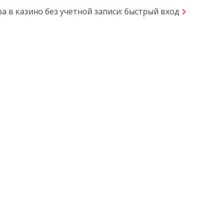
а в казино без учетной записи: быстрый вход