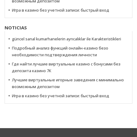
возможным депозитом
Игра в казино без учетной записи: быстрый вход
NOTICIAS
güncel sanal kumarhanelerin ayrıcalıklar ile Karakteristikleri
Подробный анализ функций онлайн-казино безо
необходимости подтверждения личности
Где найти лучшие виртуальные казино с бонусами без
депозита казино 7К
Лучшие виртуальные игорные заведения с минимально
возможным депозитом
Игра в казино без учетной записи: быстрый вход