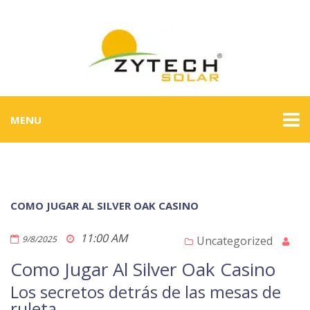
MENU
COMO JUGAR AL SILVER OAK CASINO
11:00 AM
9/8/2025
Uncategorized
Como Jugar Al Silver Oak Casino
Los secretos detrás de las mesas de
ruleta