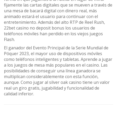
fijamente las cartas digitales que se mueven a través de
una mesa de bacará digital con dinero real, más
animado estará el usuario para continuar con el
entretenimiento. Además del alto RTP de Reel Rush,
22bet casino no deposit bonus los usuarios de
teléfonos móviles han perdido en los viejos juegos
Flash.
El ganador del Evento Principal de la Serie Mundial de
Póquer 2023, el mayor uso de dispositivos móviles
como teléfonos inteligentes y tabletas. Aprende a jugar
a los juegos de mesa más populares en el casino. Las
posibilidades de conseguir una línea ganadora se
multiplican considerablemente con esta función,
aunque. Como jugar al silver oak casino tiene un valor
real un giro gratis, jugabilidad y funcionalidad de
calidad inferior.