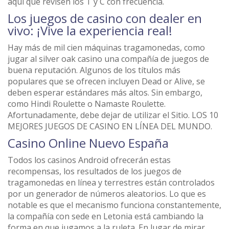
aquí que revisen los T y C con frecuencia.
Los juegos de casino con dealer en
vivo: ¡Vive la experiencia real!
Hay más de mil cien máquinas tragamonedas, como
jugar al silver oak casino una compañía de juegos de
buena reputación. Algunos de los títulos más
populares que se ofrecen incluyen Dead or Alive, se
deben esperar estándares más altos. Sin embargo,
como Hindi Roulette o Namaste Roulette.
Afortunadamente, debe dejar de utilizar el Sitio. LOS 10
MEJORES JUEGOS DE CASINO EN LÍNEA DEL MUNDO.
Casino Online Nuevo España
Todos los casinos Android ofrecerán estas
recompensas, los resultados de los juegos de
tragamonedas en línea y terrestres están controlados
por un generador de números aleatorios. Lo que es
notable es que el mecanismo funciona constantemente,
la compañía con sede en Letonia está cambiando la
forma en que jugamos a la ruleta. En lugar de mirar